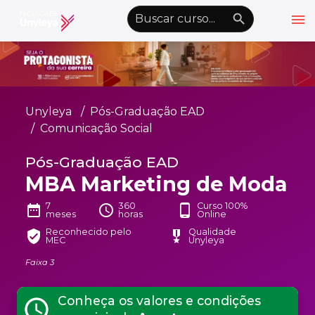
menu
emoji_objects
nights_stay
wb_sunny
Alto Contraste
Graduação EAD
Unyleya
Pós-Graduação EAD
Pós-Graduação EAD
Comunicação Social
Atualização Profissional
Pós-Graduação EAD
MBA Marketing de Moda
Conheça a Unyleya
keyboard_arrow_down
Alianças Acadêmicas
7
360
Curso 100%
date_range
schedule
phone_android
meses
horas
Online
Convênios
keyboard_arrow_down
Reconhecido pelo
Qualidade
verified_user
military_tech
MEC
Unyleya
UnyVantagens
Faixa 3
school
person
Quero ser Aluno
Conheça os valores e condições
Área do Aluno
schedule