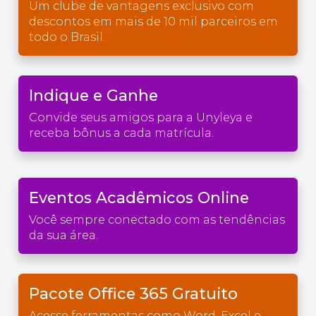
Um clube de vantagens exclusivo com
descontos em mais de 10 mil parceiros em
todo o Brasil.
Indique e Ganhe
Convide seus amigos para a Unyleya e
receba bônus a cada matrícula.
Eventos Acadêmicos Online
Você sempre conectado com as tendências
da sua área.
Pacote Office 365 Gratuito
Acesse ferramentas como Word, Excel e