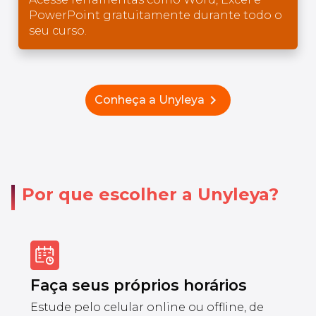
PowerPoint gratuitamente durante todo o
seu curso.
chevron_right
Conheça a Unyleya
Por que escolher a Unyleya?
Faça seus próprios horários
Estude pelo celular online ou offline, de