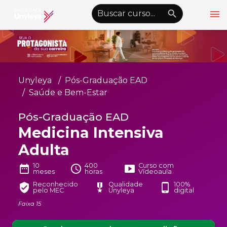
menu
emoji_objects
nights_stay
wb_sunny
Alto Contraste
Graduação EAD
Unyleya
Pós-Graduação EAD
Pós-Graduação EAD
Saúde e Bem-Estar
Atualização Profissional
Pós-Graduação EAD
Medicina Intensiva
Conheça a Unyleya
keyboard_arrow_down
Adulta
Alianças Acadêmicas
Convênios
10
400
Curso com
keyboard_arrow_down
date_range
schedule
smart_display
meses
horas
Vídeoaula
UnyVantagens
Reconhecido
Qualidade
100%
verified_user
military_tech
phone_android
pelo MEC
Unyleya
digital
Faixa 15
school
person
Quero ser Aluno
Área do Aluno