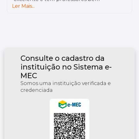
encontro com a minha rotina. Temos uma
plataforma colaborativa, onde o aluno é
Ler Mais...
ativo. Os professores são de grande
excelência.
Consulte o cadastro da
instituição no Sistema e-
MEC
Somos uma instituição verificada e
credenciada