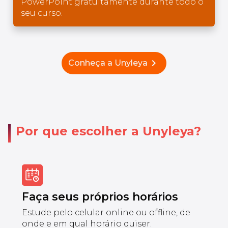
PowerPoint gratuitamente durante todo o
seu curso.
chevron_right
Conheça a Unyleya
Por que escolher a Unyleya?
Faça seus próprios horários
Estude pelo celular online ou offline, de
onde e em qual horário quiser.