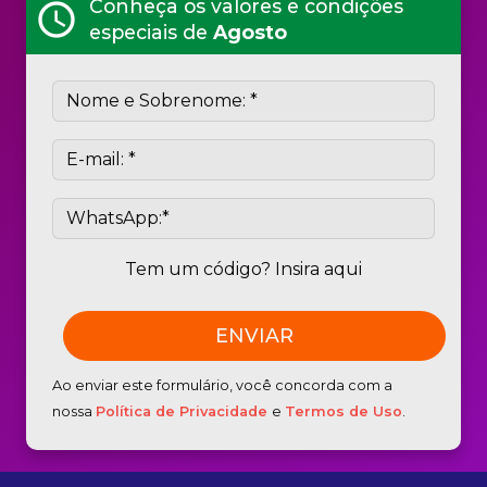
Conheça os valores e condições
schedule
especiais de
Agosto
Tem um código? Insira aqui
Ao enviar este formulário, você concorda com a
nossa
Política de Privacidade
e
Termos de Uso
.