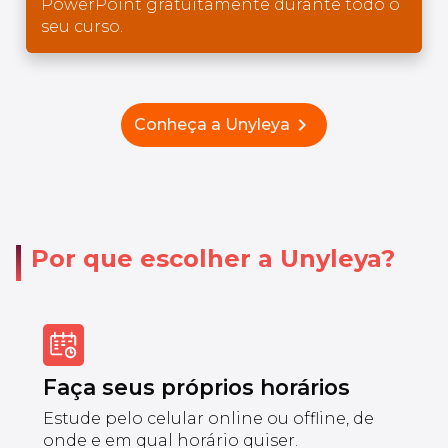
PowerPoint gratuitamente durante todo o
seu curso.
chevron_right
Conheça a Unyleya
Por que escolher a Unyleya?
Faça seus próprios horários
Estude pelo celular online ou offline, de
onde e em qual horário quiser.