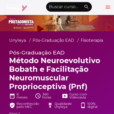
menu
emoji_objects
nights_stay
wb_sunny
Alto Contraste
Graduação EAD
Unyleya
Pós-Graduação EAD
Fisioterapia
Pós-Graduação EAD
Pós-Graduação EAD
Atualização Profissional
Método Neuroevolutivo
Conheça a Unyleya
keyboard_arrow_down
Bobath e Facilitação
Alianças Acadêmicas
Neuromuscular
Convênios
keyboard_arrow_down
Proprioceptiva (Pnf)
UnyVantagens
6
360
Curso com
date_range
schedule
smart_display
meses
horas
Vídeoaula
Reconhecido
Qualidade
100%
verified_user
military_tech
phone_android
pelo MEC
Unyleya
digital
school
person
Quero ser Aluno
Área do Aluno
Faixa 2