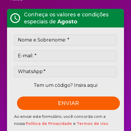
Conheça os valores e condições
schedule
especiais de
Agosto
Tem um código? Insira aqui
Ao enviar este formulário, você concorda com a
nossa
Política de Privacidade
e
Termos de Uso
.