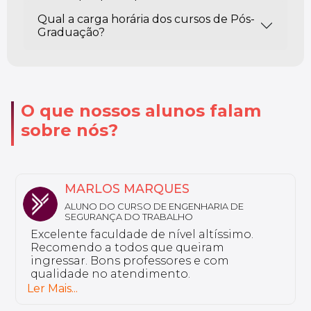
Qual a carga horária dos cursos de Pós-
Graduação?
O que nossos alunos falam
sobre nós?
NATHALY
ALUNA DO CURSO DE FARMÁCIA ESTÉTICA
Sou aluno da Unyleya da pós-graduação
em Saúde do Idoso e Gerontologia. Não
tenho nada a reclamar, a instituição é
excelente e tem professores bem
preparados.
Ler Mais...