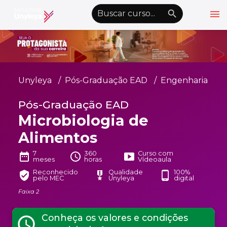
menu
emoji_objects
nights_stay
wb_sunny
Alto Contraste
Graduação EAD
Unyleya
Pós-Graduação EAD
Engenharia
Pós-Graduação EAD
Pós-Graduação EAD
Atualização Profissional
Microbiologia de
Conheça a Unyleya
keyboard_arrow_down
Alimentos
Alianças Acadêmicas
7
360
Curso com
date_range
schedule
smart_display
meses
horas
Vídeoaula
Convênios
keyboard_arrow_down
Reconhecido
Qualidade
100%
verified_user
military_tech
phone_android
pelo MEC
Unyleya
digital
UnyVantagens
Faixa 2
school
person
Quero ser Aluno
Área do Aluno
Conheça os valores e condições
schedule