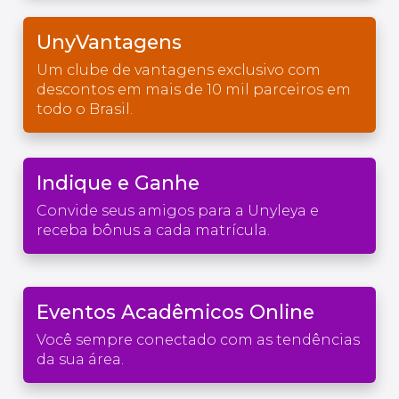
UnyVantagens
Um clube de vantagens exclusivo com
descontos em mais de 10 mil parceiros em
todo o Brasil.
Indique e Ganhe
Convide seus amigos para a Unyleya e
receba bônus a cada matrícula.
Eventos Acadêmicos Online
Você sempre conectado com as tendências
da sua área.