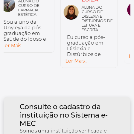
ALUNA DO
ALUNO DO
CURSO DE
CURSO DE
DISLEXIA E
ENGENHARIA DE
DISTÚRBIOS DE
SEGURANÇA DO
LEITURA E
TRABALHO
ESCRITA
Excelente
Eu curso a pós-
faculdade de
graduação em
nível altíssimo.
Dislexia e
Recomendo a
Distúrbios de
todos que
Ler Mais...
Leitura e Escrita.
Ler Mais...
queiram
Por que eu
ingressar. Bons
escolhi o curso
professores e
Unyleya? Porque
com qualidade
ele vai de
no atendimento.
encontro com a
minha rotina.
Temos uma
Consulte o cadastro da
plataforma
colaborativa,
instituição no Sistema e-
onde o aluno é
MEC
ativo. Os
professores são
Somos uma instituição verificada e
de grande