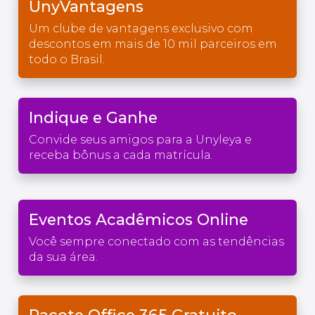
UnyVantagens
Um clube de vantagens exclusivo com
descontos em mais de 10 mil parceiros em
todo o Brasil.
Indique e Ganhe
Convide seus amigos para a Unyleya e
receba bônus a cada matrícula.
Eventos Acadêmicos Online
Você sempre conectado com as tendências
da sua área.