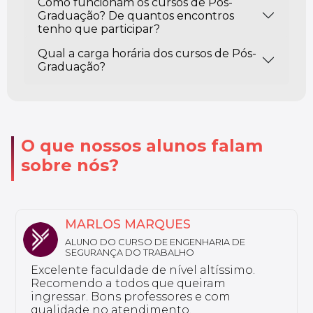
Como funcionam os cursos de Pós-
Graduação? De quantos encontros
tenho que participar?
Qual a carga horária dos cursos de Pós-
Graduação?
O que nossos alunos falam
sobre nós?
NATHALY
ALUNA DO CURSO DE FARMÁCIA ESTÉTICA
Sou aluno da Unyleya da pós-graduação
em Saúde do Idoso e Gerontologia. Não
tenho nada a reclamar, a instituição é
excelente e tem professores bem
preparados.