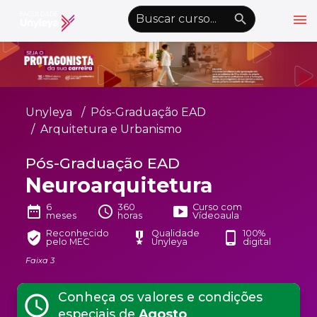
menu
emoji_objects
nights_stay
wb_sunny
Alto Contraste
Graduação EAD
Unyleya
Pós-Graduação EAD
Pós-Graduação EAD
Arquitetura e Urbanismo
Atualização Profissional
Pós-Graduação EAD
Neuroarquitetura
Conheça a Unyleya
keyboard_arrow_down
Alianças Acadêmicas
6
360
Curso com
date_range
schedule
smart_display
meses
horas
Vídeoaula
Convênios
keyboard_arrow_down
Reconhecido
Qualidade
100%
verified_user
military_tech
phone_android
pelo MEC
Unyleya
digital
UnyVantagens
Faixa 3
Conheça os valores e condições
schedule
school
person
Quero ser Aluno
Área do Aluno
especiais de
Agosto