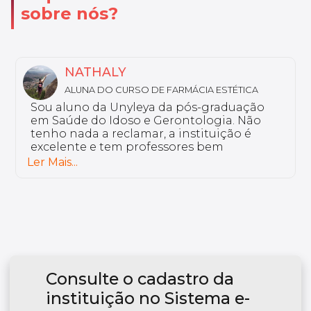
sobre nós?
MARIA LUIZA
ICA
ALUNA DO CURSO DE DISLEXIA E DISTÚRB
DE LEITURA E ESCRITA
ação
Eu curso a pós-graduação em Dislexia e
Não
Distúrbios de Leitura e Escrita. Por que 
 é
escolhi o curso Unyleya? Porque ele vai
encontro com a minha rotina. Temos 
plataforma colaborativa, onde o aluno 
Ler Mais...
ativo. Os professores são de grande
excelência.
Consulte o cadastro da
instituição no Sistema e-