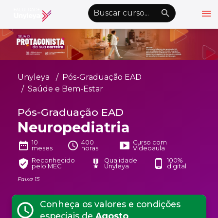
menu
emoji_objects
nights_stay
wb_sunny
Alto Contraste
Graduação EAD
Unyleya
Pós-Graduação EAD
Pós-Graduação EAD
Saúde e Bem-Estar
Atualização Profissional
Pós-Graduação EAD
Neuropediatria
Conheça a Unyleya
keyboard_arrow_down
Alianças Acadêmicas
10
400
Curso com
date_range
schedule
smart_display
meses
horas
Vídeoaula
Convênios
keyboard_arrow_down
Reconhecido
Qualidade
100%
verified_user
military_tech
phone_android
pelo MEC
Unyleya
digital
UnyVantagens
Faixa 15
Conheça os valores e condições
schedule
school
person
Quero ser Aluno
Área do Aluno
especiais de
Agosto