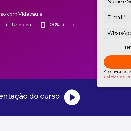
so com Vídeoaula
phone_android
dade Unyleya
100% digital
Tem
Ao enviar est
Política de P
play_circle
sentação do curso