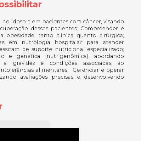
ssibilitar
USP. Possui
de Medicina, com
diver
diversas
ênfase em Clínica
com
especializações em
Médica, Geriatria e
C
Nutrologia Clínica e
doenças infecciosas
Diret
ia no idoso e em pacientes com câncer, visando
Pediátrica, incluindo
e parasitárias.
P
cursos pela ABRAN,
U
ecuperação desses pacientes; Compreender e
s
Faculdade de
M
a obesidade, tanto clínica quanto cirúrgica;
Ciências Médicas da
8
Santa Casa de São
as em nutrologia hospitalar para atender
Acad
10
Paulo, Hospital das
de C
essitam de suporte nutricional especializado;
ia
Clínicas da FMRP-
Histó
om
USP, Boston
ão e genética (nutrigenômica), abordando
University School of
te a gravidez e condições associadas ao
Medicine e Ludwig-
Maximilians
intolerâncias alimentares; Gerenciar e operar
Universitat de
izando avaliações precisas e desenvolvendo
Munique.
r