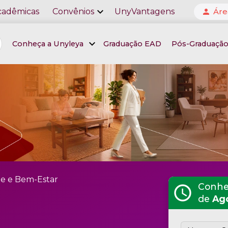
expand_more
cadêmicas
Convênios
UnyVantagens
Áre
person
expand_more
Conheça a Unyleya
Graduação EAD
Pós-Graduaçã
e e Bem-Estar
Conheç
schedule
de
Ag