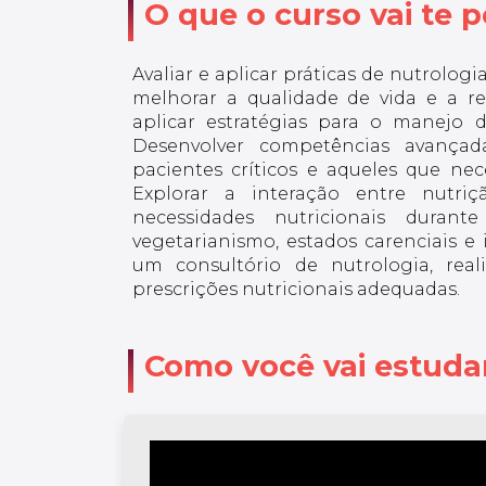
O que o curso vai te po
ndoscopia e
Cabeça e Pescoço,
e a Associação
troenterologia,
Neuroanatomia e
Brasileira de
m de mestrando
Cirurgia. Membro
Nutrologia
a UFMG. Atua
ativo da Sociedade
(ABRAN).
ambém como
Avaliar e aplicar práticas de nutrolog
Brasileira de
Mestrando em
retor Nacional
Anatomia e exerce
Nutrologia e
melhorar a qualidade de vida e a r
dico na Rede
a função de Diretor
Esporte, com mai
aplicar estratégias para o manejo d
AmorSaúde.
Executivo do Grupo
de 80 aulas
Empresarial Araújo e
ministradas em 
Desenvolver competências avançad
Castro.
estados. Mais de 
pacientes críticos e aqueles que nec
anos de experiênc
na área clínica, c
Explorar a interação entre nutriç
ênfase em
necessidades nutricionais duran
obesidade e
nutrologia
vegetarianismo, estados carenciais e 
esportiva.
um consultório de nutrologia, real
prescrições nutricionais adequadas.
Como você vai estuda