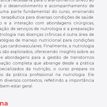
ática necessária para o atendimento direto ao
l até o desenvolvimento e acompanhamento de
é uma parte fundamental do curso, ensinando
 terapêutica para diversas condições de saúde.
o e a interação com abordagens cirúrgicas,
ção de serviços de nutrologia e a preparação
utrologia nas doenças crônicas é outra área de
atégias de manejo nutricional para condições
as cardiovasculares. Finalmente, a nutrologia
s são explorados, oferecendo insights sobre as
s e abordagens para a gestão de transtornos
mação completa que abrange desde a prática
pecializados da nutrição, o curso prepara os
s da prática profissional na nutrologia. Ele
 diversos contextos, refletindo a importância
 bem-estar geral.
ina