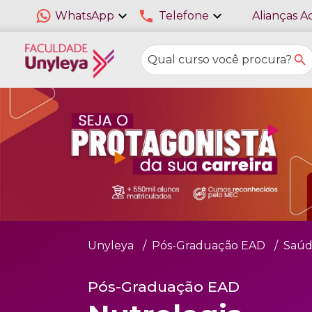
expand_more
phone
expand_more
WhatsApp
Telefone
Alianças A
Unyleya
Pós-Graduação EAD
Saúd
Pós-Graduação EAD