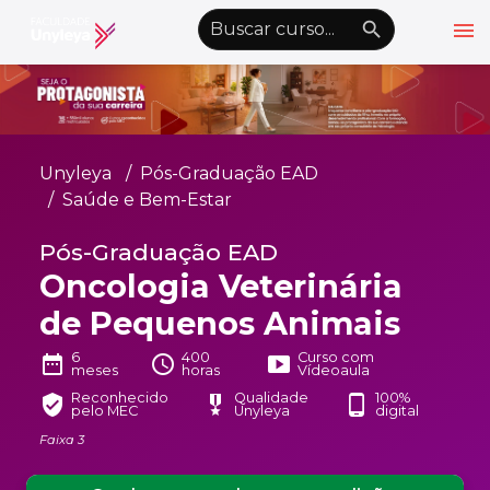
menu
emoji_objects
nights_stay
wb_sunny
Alto Contraste
Graduação EAD
Unyleya
Pós-Graduação EAD
Pós-Graduação EAD
Saúde e Bem-Estar
Atualização Profissional
Pós-Graduação EAD
Oncologia Veterinária
Conheça a Unyleya
keyboard_arrow_down
de Pequenos Animais
Alianças Acadêmicas
Convênios
6
400
Curso com
keyboard_arrow_down
date_range
schedule
smart_display
meses
horas
Vídeoaula
UnyVantagens
Reconhecido
Qualidade
100%
verified_user
military_tech
phone_android
pelo MEC
Unyleya
digital
Faixa 3
school
person
Quero ser Aluno
Área do Aluno