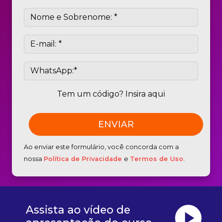
Tem um código? Insira aqui
Ao enviar este formulário, você concorda com a
nossa
Política de Privacidade
e
Termos de Uso
.
play_circle
Assista ao vídeo de