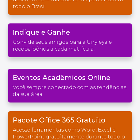
todo o Brasil.
Indique e Ganhe
Convide seus amigos para a Unyleya e
receba bônus a cada matrícula.
Eventos Acadêmicos Online
Você sempre conectado com as tendências
da sua área.
Pacote Office 365 Gratuito
Acesse ferramentas como Word, Excel e
PowerPoint gratuitamente durante todo o