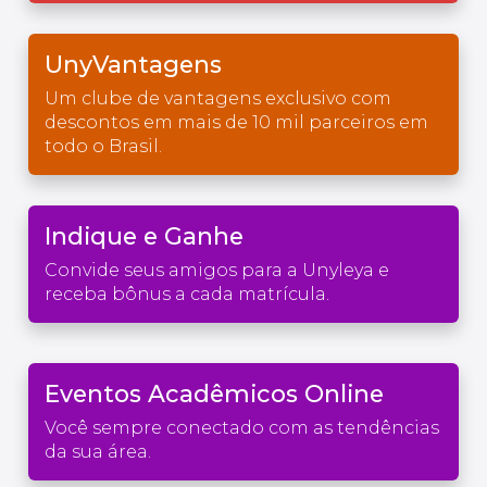
UnyVantagens
Um clube de vantagens exclusivo com
descontos em mais de 10 mil parceiros em
todo o Brasil.
Indique e Ganhe
Convide seus amigos para a Unyleya e
receba bônus a cada matrícula.
Eventos Acadêmicos Online
Você sempre conectado com as tendências
da sua área.