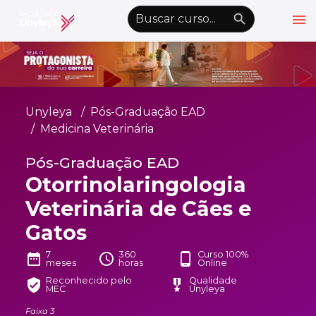
menu
emoji_objects
nights_stay
wb_sunny
Alto Contraste
Graduação EAD
Unyleya
Pós-Graduação EAD
Pós-Graduação EAD
Medicina Veterinária
Atualização Profissional
Pós-Graduação EAD
Otorrinolaringologia
Conheça a Unyleya
keyboard_arrow_down
Veterinária de Cães e
Alianças Acadêmicas
Gatos
Convênios
keyboard_arrow_down
7
360
Curso 100%
date_range
schedule
phone_android
UnyVantagens
meses
horas
Online
Reconhecido pelo
Qualidade
verified_user
military_tech
MEC
Unyleya
school
person
Quero ser Aluno
Área do Aluno
Faixa 3