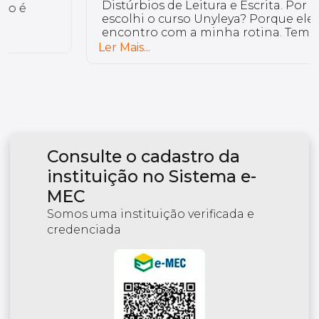
Distúrbios de Leitura e Escrita. Por que eu
escolhi o curso Unyleya? Porque ele vai de
encontro com a minha rotina. Temos uma
plataforma colaborativa, onde o aluno é
Ler Mais...
ativo. Os professores são de grande
excelência.
Consulte o cadastro da
instituição no Sistema e-
MEC
Somos uma instituição verificada e
credenciada