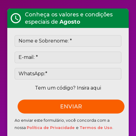
Conheça os valores e condições
schedule
especiais de
Agosto
Tem um código? Insira aqui
Ao enviar este formulário, você concorda com a
nossa
Política de Privacidade
e
Termos de Uso
.