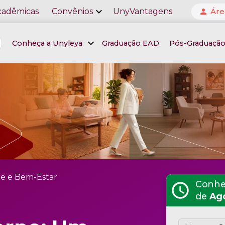
expand_more
cadêmicas
Convênios
UnyVantagens
Áre
person
expand_more
Conheça a Unyleya
Graduação EAD
Pós-Graduaçã
e e Bem-Estar
Conheç
schedule
de
Ag