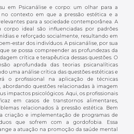
su em Psicanálise e corpo: um olhar para a
e no contexto em que a pressão estética e a
relevantes para a sociedade contemporânea. A
orpo ideal são influenciadas por padrões
mídias e reforçado socialmente, resultando em
em-estar dos indivíduos. A psicanálise, por sua
ra que se possa compreender as profundezas da
gem crítica e terapêutica dessas questões. O
ão aprofundada das teorias psicanalíticas
do uma análise crítica das questões estéticas e
rá o profissional na aplicação de técnicas
co, abordando questões relacionadas à imagem
 impactos psicológicos. Aqui, os profissionais
ficaz em casos de transtornos alimentares,
blemas relacionados à pressão estética. Bem
a a criação e implementação de programas de
íduos que sofrem com a gordofobia. Essa
tange a atuação na promoção da saúde mental