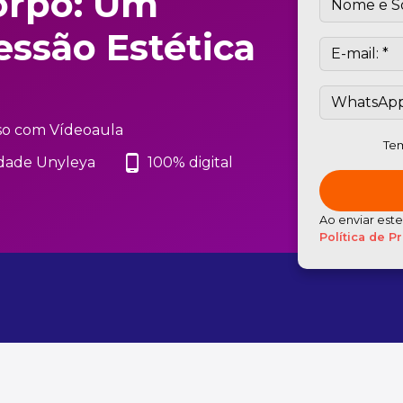
Corpo: Um
essão Estética
so com Vídeoaula
Tem
phone_android
dade Unyleya
100% digital
Ao enviar est
Política de P