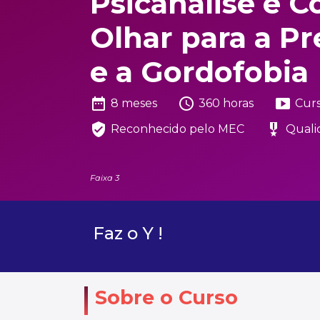
Psicanálise e 
Olhar para a Pr
e a Gordofobia
date_range
schedule
smart_display
8 meses
360 horas
Cur
verified_user
military_tech
Reconhecido pelo MEC
Quali
Faixa 3
Faz o Y !
Sobre o Curso