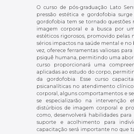
O curso de pós-graduação Lato Sen
pressão estética e gordofobia surg
gordofobia tem se tornado questões 
imagem corporal e a busca por um c
estéticos rigorosos, promovido pelas 
sérios impactos na saúde mental e no b
vez, oferece ferramentas valiosas pa
psiquê humana, permitindo uma aborda
curso proporcionará uma compreens
aplicadas ao estudo do corpo, permitin
da gordofobia. Esse curso capacita
psicanalíticas no atendimento clíni
corporal, alguns comportamentos e seus
se especializarão na intervenção e
distúrbios de imagem corporal e pro
como, desenvolverá habilidades par
suporte e acolhimento para indiv
capacitação será importante no que 