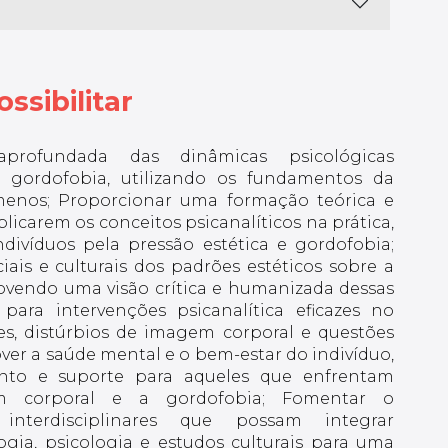
ssibilitar
profundada das dinâmicas psicológicas
a gordofobia, utilizando os fundamentos da
ômenos; Proporcionar uma formação teórica e
plicarem os conceitos psicanalíticos na prática,
ivíduos pela pressão estética e gordofobia;
iais e culturais dos padrões estéticos sobre a
ovendo uma visão crítica e humanizada dessas
 para intervenções psicanalítica eficazes no
es, distúrbios de imagem corporal e questões
ver a saúde mental e o bem-estar do indivíduo,
ento e suporte para aqueles que enfrentam
m corporal e a gordofobia; Fomentar o
interdisciplinares que possam integrar
ogia, psicologia e estudos culturais para uma