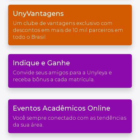
UnyVantagens
Um clube de vantagens exclusivo com
descontos em mais de 10 mil parceiros em
todo o Brasil.
Indique e Ganhe
Convide seus amigos para a Unyleya e
receba bônus a cada matrícula.
Eventos Acadêmicos Online
Você sempre conectado com as tendências
da sua área.