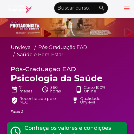
menu
emoji_objects
nights_stay
wb_sunny
Alto Contraste
Graduação EAD
Unyleya
Pós-Graduação EAD
Pós-Graduação EAD
Saúde e Bem-Estar
Atualização Profissional
Pós-Graduação EAD
Psicologia da Saúde
Conheça a Unyleya
keyboard_arrow_down
Alianças Acadêmicas
7
360
Curso 100%
date_range
schedule
phone_android
meses
horas
Online
Convênios
keyboard_arrow_down
Reconhecido pelo
Qualidade
verified_user
military_tech
MEC
Unyleya
UnyVantagens
Faixa 2
school
person
Quero ser Aluno
Conheça os valores e condições
Área do Aluno
schedule