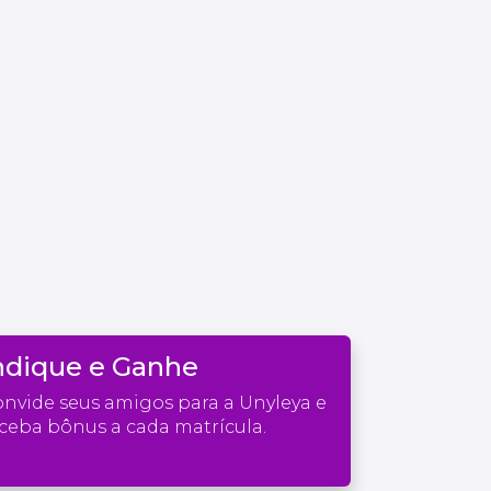
ndique e Ganhe
nvide seus amigos para a Unyleya e
ceba bônus a cada matrícula.