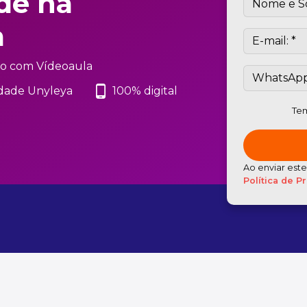
de na
a
o com Vídeoaula
phone_android
dade Unyleya
100% digital
Tem
Ao enviar est
Política de P