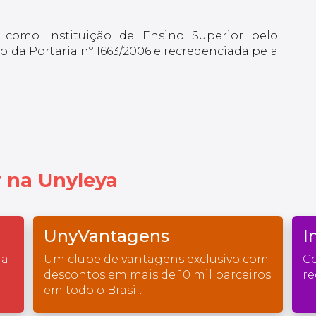
 como Instituição de Ensino Superior pelo
 da Portaria nº 1663/2006 e recredenciada pela
 na Unyleya
UnyVantagens
I
na
Um clube de vantagens exclusivo com
Co
descontos em mais de 10 mil parceiros
re
em todo o Brasil.