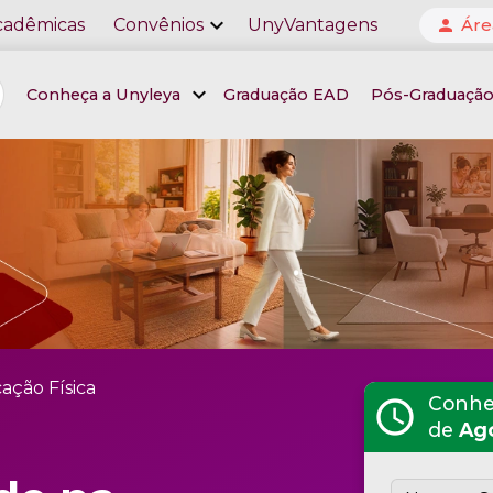
expand_more
cadêmicas
Convênios
UnyVantagens
Áre
person
expand_more
Conheça a Unyleya
Graduação EAD
Pós-Graduaçã
ação Física
Conheç
schedule
de
Ag