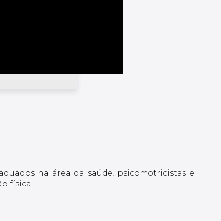
raduados na área da saúde, psicomotricistas e
 física.