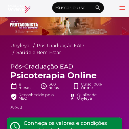
menu
emoji_objects
nights_stay
wb_sunny
Alto Contraste
Graduação EAD
Unyleya
Pós-Graduação EAD
Pós-Graduação EAD
Saúde e Bem-Estar
Atualização Profissional
Pós-Graduação EAD
Psicoterapia Online
Conheça a Unyleya
keyboard_arrow_down
Alianças Acadêmicas
8
360
Curso 100%
date_range
schedule
phone_android
meses
horas
Online
Convênios
keyboard_arrow_down
Reconhecido pelo
Qualidade
verified_user
military_tech
MEC
Unyleya
UnyVantagens
Faixa 2
school
person
Quero ser Aluno
Conheça os valores e condições
Área do Aluno
schedule