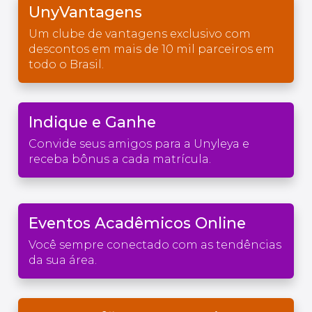
UnyVantagens
Um clube de vantagens exclusivo com
descontos em mais de 10 mil parceiros em
todo o Brasil.
Indique e Ganhe
Convide seus amigos para a Unyleya e
receba bônus a cada matrícula.
Eventos Acadêmicos Online
Você sempre conectado com as tendências
da sua área.