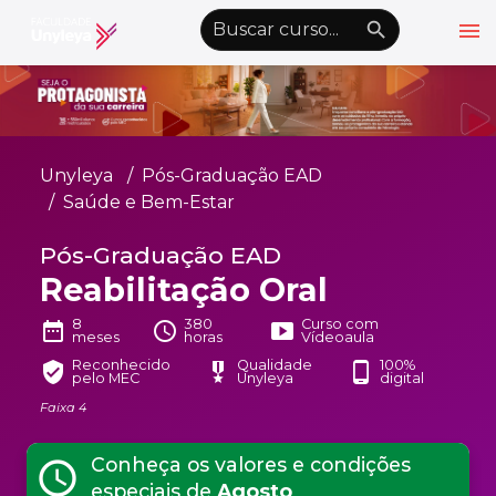
menu
emoji_objects
nights_stay
wb_sunny
Alto Contraste
Graduação EAD
Unyleya
Pós-Graduação EAD
Pós-Graduação EAD
Saúde e Bem-Estar
Atualização Profissional
Pós-Graduação EAD
Reabilitação Oral
Conheça a Unyleya
keyboard_arrow_down
Alianças Acadêmicas
8
380
Curso com
date_range
schedule
smart_display
meses
horas
Vídeoaula
Convênios
keyboard_arrow_down
Reconhecido
Qualidade
100%
verified_user
military_tech
phone_android
pelo MEC
Unyleya
digital
UnyVantagens
Faixa 4
Conheça os valores e condições
schedule
school
person
Quero ser Aluno
Área do Aluno
especiais de
Agosto