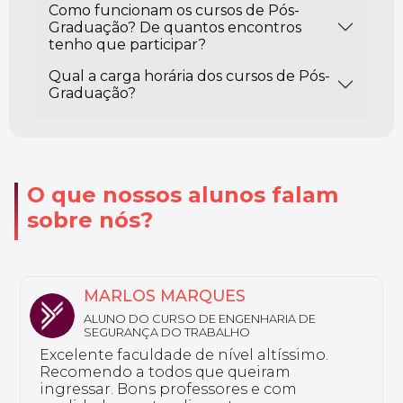
Como funcionam os cursos de Pós-
Graduação? De quantos encontros
tenho que participar?
Qual a carga horária dos cursos de Pós-
Graduação?
O que nossos alunos falam
sobre nós?
NATHALY
HARIA DE
ALUNA DO CURSO DE FARMÁCIA 
Sou aluno da Unyleya da pós-g
altíssimo.
em Saúde do Idoso e Gerontolog
iram
tenho nada a reclamar, a institu
e com
excelente e tem professores be