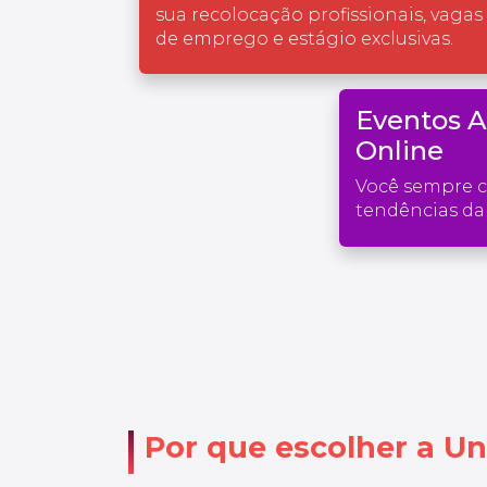
sua recolocação profissionais, vagas
de emprego e estágio exclusivas.
Eventos 
Online
Você sempre 
tendências da 
Por que escolher a Un