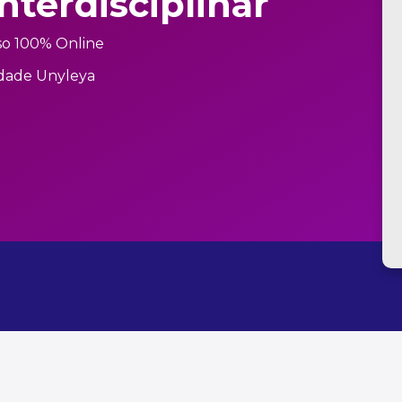
terdisciplinar
so 100% Online
dade Unyleya