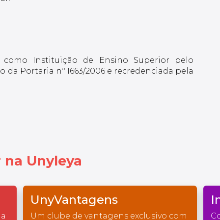
 como Instituição de Ensino Superior pelo
 da Portaria nº 1663/2006 e recredenciada pela
 na Unyleya
UnyVantagens
I
na
Um clube de vantagens exclusivo com
Co