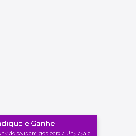
ndique e Ganhe
nvide seus amigos para a Unyleya e