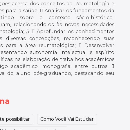
ões acerca dos conceitos da Reumatologia e
ões para a saúde;  Analisar os fundamentos da
letindo sobre o contexto sócio-histórico-
aram, relacionando-os às novas necessidades
matologia; 5  Aprofundar os conhecimentos
s diversas concepções, reconhecendo suas
as para a área reumatológica;  Desenvolver
presentando autonomia intelectual e espírito
ntíficas na elaboração de trabalhos acadêmicos
tigo acadêmico, monografia, entre outros; 
tiva do aluno pós-graduando, destacando seu
ina
e possibilitar
Como Você Vai Estudar