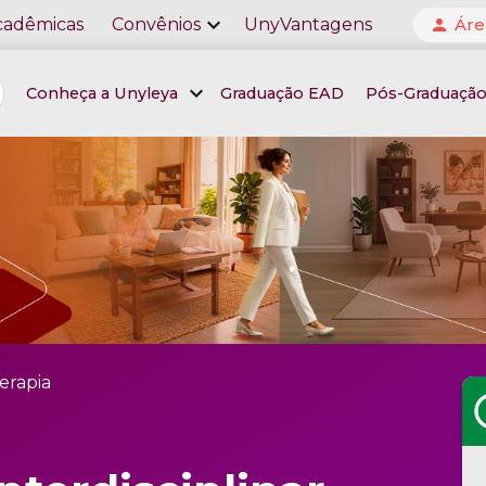
expand_more
cadêmicas
Convênios
UnyVantagens
Áre
person
expand_more
Conheça a Unyleya
Graduação EAD
Pós-Graduaçã
terapia
sc