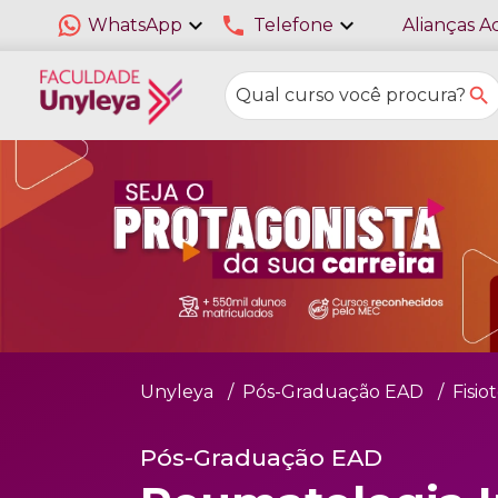
expand_more
phone
expand_more
WhatsApp
Telefone
Alianças A
Unyleya
Pós-Graduação EAD
Fisio
Pós-Graduação EAD