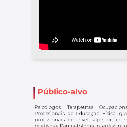
Público-alvo
Psicólogos, Terapeutas Ocupaciona
Profissionais de Educação Física, g
profissionais de nível superior, i
relativos a Reumatologia Interdisciplin