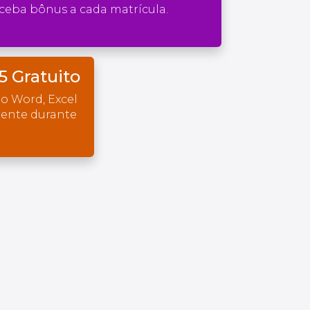
ceba bônus a cada matrícula.
5 Gratuito
o Word, Excel
mente durante