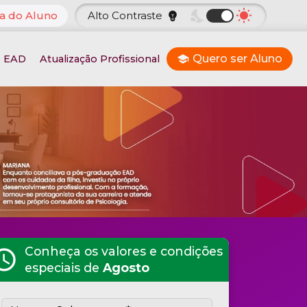
nights_stay
wb_sunny
a do Aluno
Alto Contraste
emoji_objects
Quero ser Aluno
o EAD
Atualização Profissional
school
Conheça os valores e condições
hedule
especiais de
Agosto