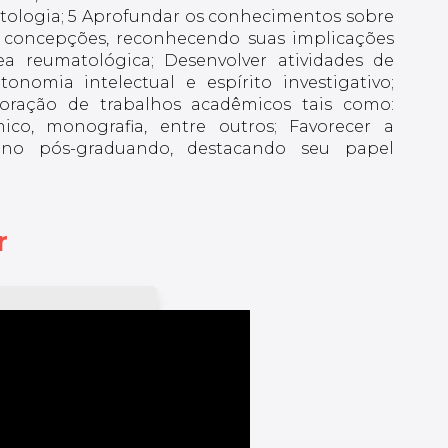
tologia; 5 Aprofundar os conhecimentos sobre
s concepções, reconhecendo suas implicações
ea reumatológica; Desenvolver atividades de
onomia intelectual e espírito investigativo;
aboração de trabalhos acadêmicos tais como:
ico, monografia, entre outros; Favorecer a
luno pós-graduando, destacando seu papel
r