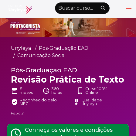
menu
emoji_objects
nights_stay
wb_sunny
Alto Contraste
Graduação EAD
Unyleya
Pós-Graduação EAD
Pós-Graduação EAD
Comunicação Social
Atualização Profissional
Pós-Graduação EAD
Revisão Prática de Texto
Conheça a Unyleya
keyboard_arrow_down
Alianças Acadêmicas
8
360
Curso 100%
date_range
schedule
phone_android
meses
horas
Online
Convênios
keyboard_arrow_down
Reconhecido pelo
Qualidade
verified_user
military_tech
MEC
Unyleya
UnyVantagens
Faixa 2
school
person
Quero ser Aluno
Conheça os valores e condições
Área do Aluno
schedule