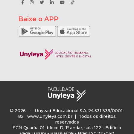
Baixe o APP
© 2026 - Unyead Educacional S.A. 24.531.339/0001-
82
www.unyleya.com.br
| Todos os direitos
reservados
SCN Quadra 01, bloco D, 1º andar, sala 122 - Edifício
Vega Luxury - Brasília/DF - Brasil 70.711-040