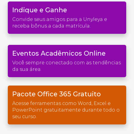
Indique e Ganhe
Convide seus amigos para a Unyleya e
receba bônus a cada matrícula.
Eventos Acadêmicos Online
Você sempre conectado com as tendências
da sua área.
Pacote Office 365 Gratuito
Acesse ferramentas como Word, Excel e
PowerPoint gratuitamente durante todo o
seu curso.