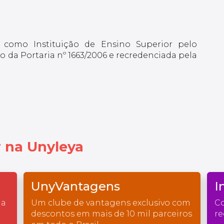
 como Instituição de Ensino Superior pelo
 da Portaria nº 1663/2006 e recredenciada pela
 na Unyleya
UnyVantagens
I
na
Um clube de vantagens exclusivo com
Co
descontos em mais de 10 mil parceiros
re