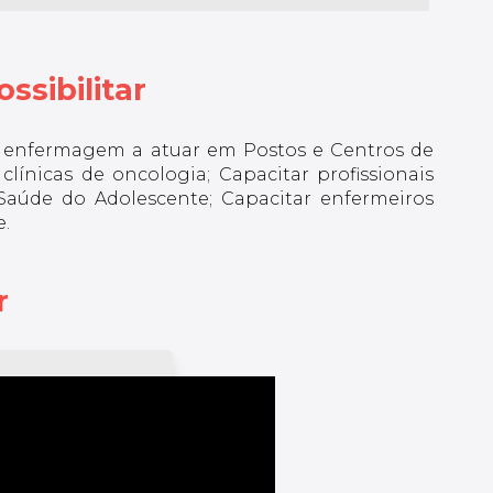
ssibilitar
m enfermagem a atuar em Postos e Centros de
clínicas de oncologia; Capacitar profissionais
aúde do Adolescente; Capacitar enfermeiros
.
r