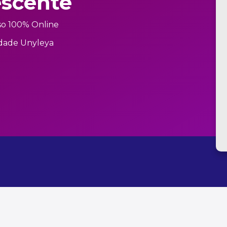
escente
so 100% Online
dade Unyleya