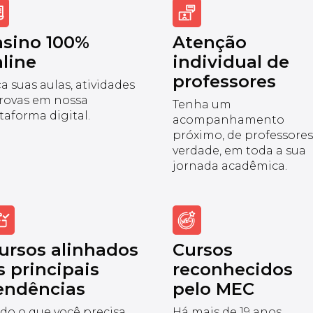
nsino 100%
Atenção
line
individual de
professores
a suas aulas, atividades
rovas em nossa
Tenha um
taforma digital.
acompanhamento
próximo, de professores
verdade, em toda a sua
jornada acadêmica.
ursos alinhados
Cursos
s principais
reconhecidos
endências
pelo MEC
do o que você precisa
Há mais de 19 anos