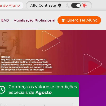
nights_stay
wb_sunny
a do Aluno
Alto Contraste
emoji_objects
Quero ser Aluno
o EAD
Atualização Profissional
school
Conheça os valores e condições
hedule
especiais de
Agosto