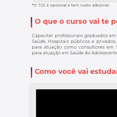
*O TCC é opcional e tem custo adicional.
O que o curso vai te po
Capacitar profissionais graduados e
Saúde, Hospitais públicos e privados, 
para atuação como consultores em S
para atuação em Saúde do Adolescente
Como você vai estuda