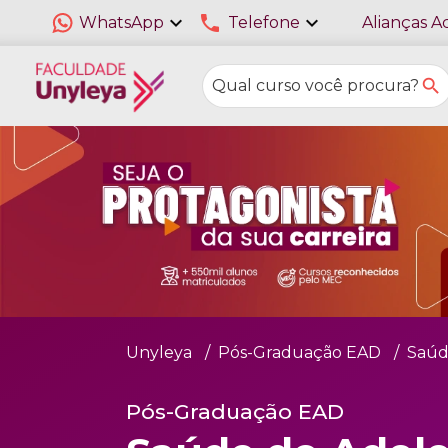
expand_more
phone
expand_more
WhatsApp
Telefone
Alianças A
Unyleya
Pós-Graduação EAD
Saúd
Pós-Graduação EAD