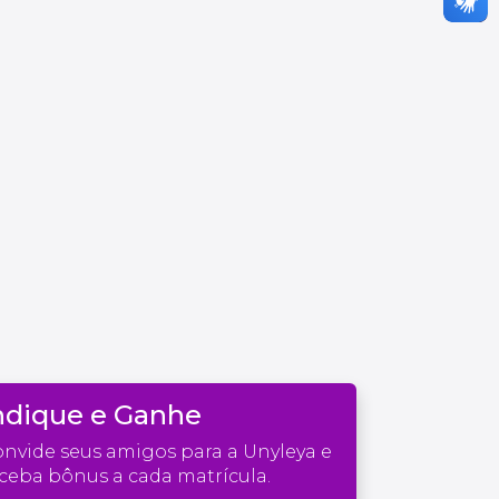
ndique e Ganhe
nvide seus amigos para a Unyleya e
ceba bônus a cada matrícula.