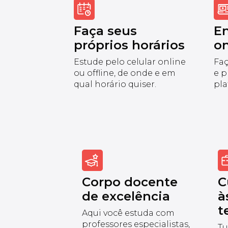
Faça seus
E
próprios horários
on
Estude pelo celular online
Faç
ou offline, de onde e em
e p
qual horário quiser.
pla
Corpo docente
C
de excelência
à
t
Aqui você estuda com
professores especialistas,
Tu