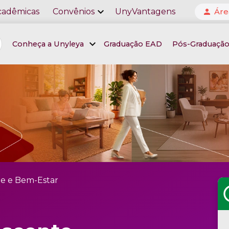
expand_more
cadêmicas
Convênios
UnyVantagens
Áre
person
expand_more
Conheça a Unyleya
Graduação EAD
Pós-Graduaçã
e e Bem-Estar
sc