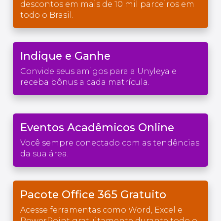
descontos em mais de 10 mil parceiros em
todo o Brasil.
Indique e Ganhe
Convide seus amigos para a Unyleya e
receba bônus a cada matrícula.
Eventos Acadêmicos Online
Você sempre conectado com as tendências
da sua área.
Pacote Office 365 Gratuito
Acesse ferramentas como Word, Excel e
PowerPoint gratuitamente durante todo o