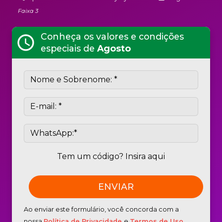
Faixa 3
Conheça os valores e condições
schedule
especiais de
Agosto
Tem um código? Insira aqui
Ao enviar este formulário, você concorda com a
nossa
Política de Privacidade
e
Termos de Uso
.