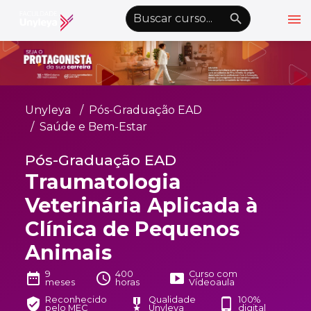
menu
emoji_objects
nights_stay
wb_sunny
Alto Contraste
Graduação EAD
Unyleya
Pós-Graduação EAD
Pós-Graduação EAD
Saúde e Bem-Estar
Atualização Profissional
Pós-Graduação EAD
Traumatologia
Conheça a Unyleya
keyboard_arrow_down
Veterinária Aplicada à
Alianças Acadêmicas
Clínica de Pequenos
Convênios
keyboard_arrow_down
Animais
UnyVantagens
9
400
Curso com
date_range
schedule
smart_display
meses
horas
Vídeoaula
school
person
Quero ser Aluno
Área do Aluno
Reconhecido
Qualidade
100%
verified_user
military_tech
phone_android
pelo MEC
Unyleya
digital