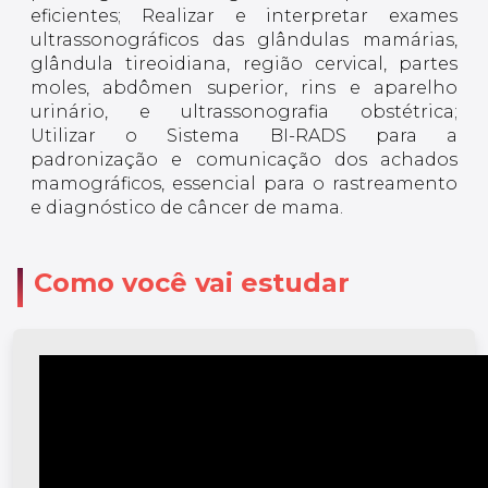
eficientes; Realizar e interpretar exames
ultrassonográficos das glândulas mamárias,
glândula tireoidiana, região cervical, partes
moles, abdômen superior, rins e aparelho
urinário, e ultrassonografia obstétrica;
Utilizar o Sistema BI-RADS para a
padronização e comunicação dos achados
mamográficos, essencial para o rastreamento
e diagnóstico de câncer de mama.
Como você vai estudar