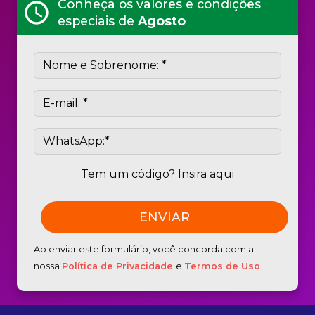
Conheça os valores e condições
schedule
especiais de
Agosto
Tem um código? Insira aqui
Ao enviar este formulário, você concorda com a
nossa
Política de Privacidade
e
Termos de Uso
.