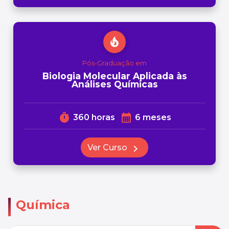
local_fire_department
Pós-Graduação em
Biologia Molecular Aplicada às
Análises Químicas
timer
calendar_month
360 horas
6 meses
Ver Curso
chevron_right
Química