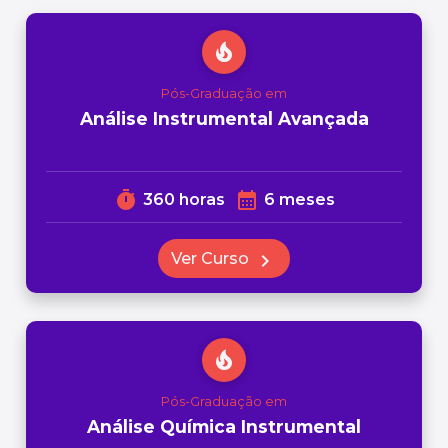
local_fire_department
Pós-Graduação em
Análise Instrumental Avançada
timer
calendar_month
360 horas
6 meses
Ver Curso
chevron_right
local_fire_department
Pós-Graduação em
Análise Química Instrumental