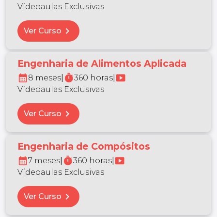
Vídeoaulas Exclusivas
chevron_right
Ver Curso
Engenharia de Alimentos Aplicada
calendar_month
timer
smart_display
8 meses
|
360 horas
|
Vídeoaulas Exclusivas
chevron_right
Ver Curso
Engenharia de Compósitos
calendar_month
timer
smart_display
7 meses
|
360 horas
|
Vídeoaulas Exclusivas
chevron_right
Ver Curso