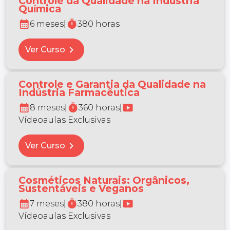
Controle da Qualidade na Indústria
Química
calendar_month
timer
6 meses
|
380 horas
chevron_right
Ver Curso
Controle e Garantia da Qualidade na
Indústria Farmacêutica
calendar_month
timer
smart_display
8 meses
|
360 horas
|
Vídeoaulas Exclusivas
chevron_right
Ver Curso
Cosméticos Naturais: Orgânicos,
Sustentáveis e Veganos
calendar_month
timer
smart_display
7 meses
|
380 horas
|
Vídeoaulas Exclusivas