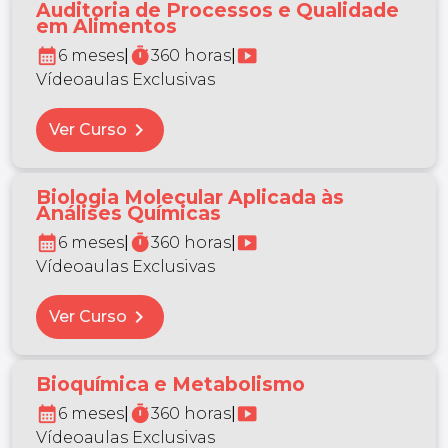
Auditoria de Processos e Qualidade
em Alimentos
calendar_month
timer
smart_display
6 meses
|
360 horas
|
Vídeoaulas Exclusivas
chevron_right
Ver Curso
Biologia Molecular Aplicada às
Análises Químicas
calendar_month
timer
smart_display
6 meses
|
360 horas
|
Vídeoaulas Exclusivas
chevron_right
Ver Curso
Bioquímica e Metabolismo
calendar_month
timer
smart_display
6 meses
|
360 horas
|
Vídeoaulas Exclusivas