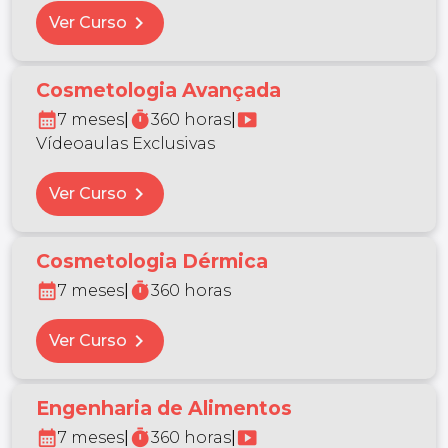
chevron_right
Ver Curso
Cosmetologia Avançada
calendar_month
timer
smart_display
7 meses
|
360 horas
|
Vídeoaulas Exclusivas
chevron_right
Ver Curso
Cosmetologia Dérmica
calendar_month
timer
7 meses
|
360 horas
chevron_right
Ver Curso
Engenharia de Alimentos
calendar_month
timer
smart_display
7 meses
|
360 horas
|