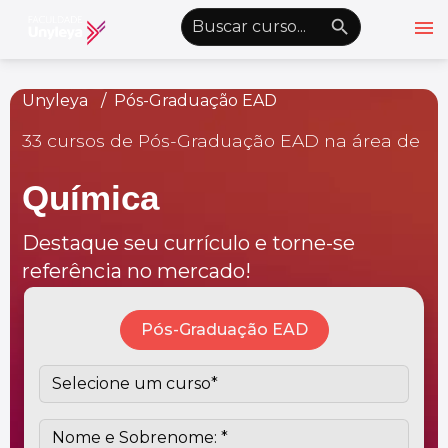
menu
emoji_objects
nights_stay
wb_sunny
Alto Contraste
Unyleya
Pós-Graduação EAD
33 cursos de Pós-Graduação EAD na área de
Graduação EAD
Pós-Graduação EAD
Química
Atualização Profissional
Destaque seu currículo e torne-se
Conheça a Unyleya
keyboard_arrow_down
referência no mercado!
Alianças Acadêmicas
Convênios
keyboard_arrow_down
Pós-Graduação EAD
UnyVantagens
school
person
Quero ser Aluno
Área do Aluno