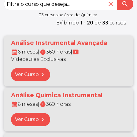
close
search
33 cursos na área de Química
Exibindo
1 - 20
de
33
cursos
Análise Instrumental Avançada
calendar_month
timer
smart_display
6 meses
|
360 horas
|
Vídeoaulas Exclusivas
chevron_right
Ver Curso
Análise Química Instrumental
calendar_month
timer
6 meses
|
360 horas
chevron_right
Ver Curso