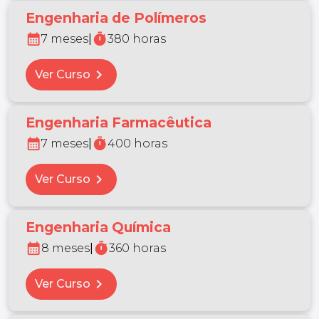
Engenharia de Polímeros
calendar_month
timer
7 meses
|
380 horas
chevron_right
Ver Curso
Engenharia Farmacêutica
calendar_month
timer
7 meses
|
400 horas
chevron_right
Ver Curso
Engenharia Química
calendar_month
timer
8 meses
|
360 horas
chevron_right
Ver Curso