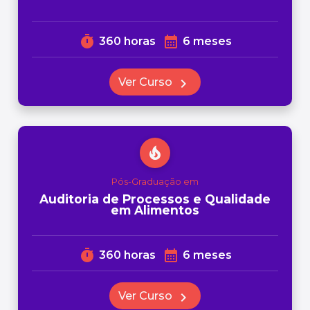
timer
calendar_month
360 horas
6 meses
Ver Curso
chevron_right
local_fire_department
Pós-Graduação em
Auditoria de Processos e Qualidade
em Alimentos
timer
calendar_month
360 horas
6 meses
Ver Curso
chevron_right