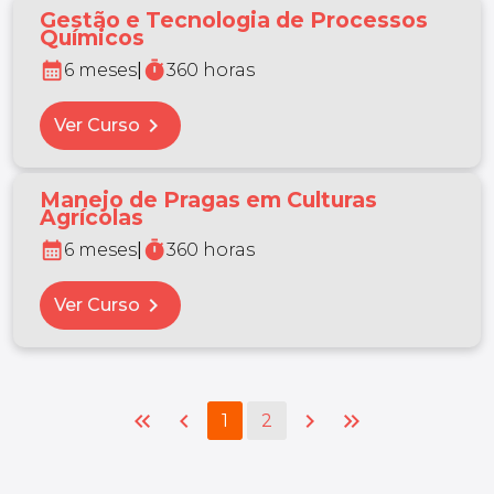
Gestão e Tecnologia de Processos
Químicos
calendar_month
timer
6 meses
|
360 horas
chevron_right
Ver Curso
Manejo de Pragas em Culturas
Agrícolas
calendar_month
timer
6 meses
|
360 horas
chevron_right
Ver Curso
keyboard_double_arrow_left
chevron_left
chevron_right
keyboard_double_arrow_right
1
2