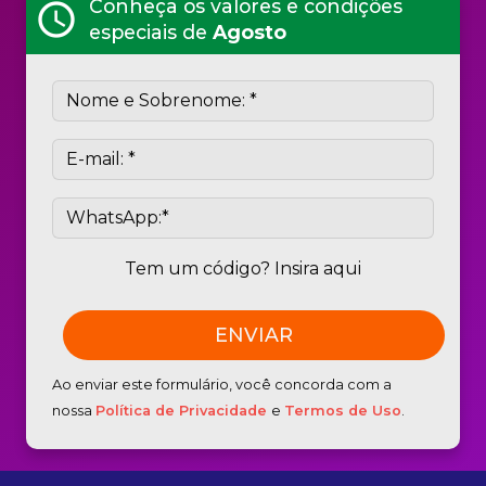
Conheça os valores e condições
schedule
especiais de
Agosto
Tem um código? Insira aqui
Ao enviar este formulário, você concorda com a
nossa
Política de Privacidade
e
Termos de Uso
.