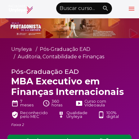
menu
emoji_objects
nights_stay
wb_sunny
Alto Contraste
Graduação EAD
Unyleya
Pós-Graduação EAD
Pós-Graduação EAD
Auditoria, Contabilidade e Finanças
Atualização Profissional
Pós-Graduação EAD
MBA Executivo em
Conheça a Unyleya
keyboard_arrow_down
Finanças Internacionais
Alianças Acadêmicas
Convênios
7
360
Curso com
keyboard_arrow_down
date_range
schedule
smart_display
meses
horas
Vídeoaula
UnyVantagens
Reconhecido
Qualidade
100%
verified_user
military_tech
phone_android
pelo MEC
Unyleya
digital
Faixa 2
school
person
Quero ser Aluno
Área do Aluno