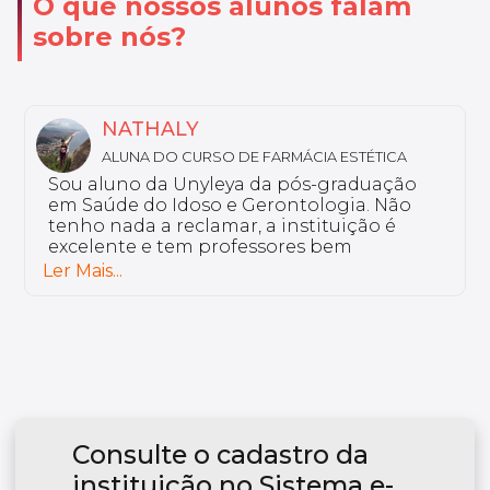
O que nossos alunos falam
sobre nós?
NATHALY
ALUNA DO CURSO DE FARMÁCIA ESTÉTICA
Sou aluno da Unyleya da pós-graduação
em Saúde do Idoso e Gerontologia. Não
tenho nada a reclamar, a instituição é
excelente e tem professores bem
preparados.
Ler Mais...
Consulte o cadastro da
instituição no Sistema e-