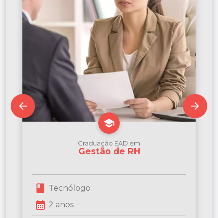
arrow_back
arrow_forward
school
Graduação EAD em
Gestão de RH
book
Tecnólogo
calendar_month
2 anos