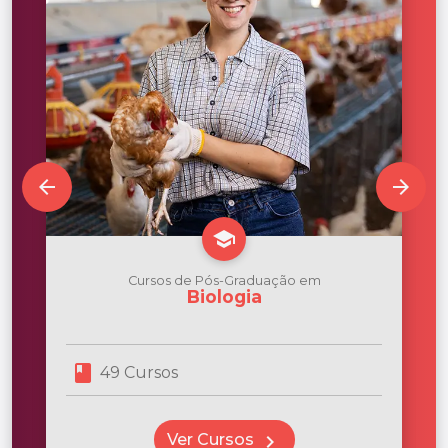
arrow_back
arrow_forward
school
Cursos de Pós-Graduação em
Biologia
book
49 Cursos
Ver Cursos
chevron_right