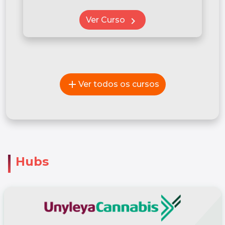
Ver Curso
chevron_right
add
Ver todos os cursos
Hubs