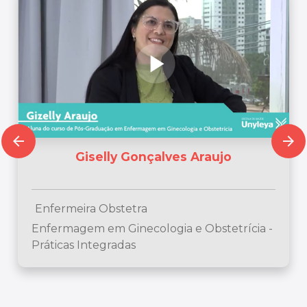
arrow_back
arrow_forward
Giselly Gonçalves Araujo
Enfermeira Obstetra
Enfermagem em Ginecologia e Obstetrícia -
Práticas Integradas