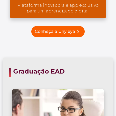
Plataforma inovadora e app exclusivo
para um aprendizado digital.
chevron_right
Conheça a Unyleya
Graduação EAD