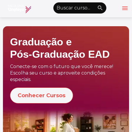
menu
emoji_objects
nights_stay
wb_sunny
Alto Contraste
Graduação e
Graduação EAD
Pós-Graduação EAD
Pós-Graduação EAD
Atualização Profissional
Conecte-se com o futuro que você merece!
Escolha seu curso e aproveite condições
Conheça a Unyleya
keyboard_arrow_down
especiais.
Alianças Acadêmicas
Conhecer Cursos
Convênios
keyboard_arrow_down
UnyVantagens
school
person
Quero ser Aluno
Área do Aluno