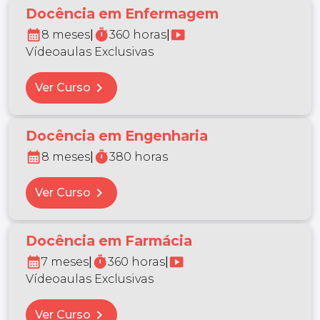
Docência em Enfermagem
calendar_month
timer
smart_display
8 meses
|
360 horas
|
Vídeoaulas Exclusivas
chevron_right
Ver Curso
Docência em Engenharia
calendar_month
timer
8 meses
|
380 horas
chevron_right
Ver Curso
Docência em Farmácia
calendar_month
timer
smart_display
7 meses
|
360 horas
|
Vídeoaulas Exclusivas
chevron_right
Ver Curso