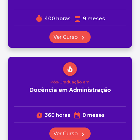
timer
calendar_month
400 horas
9 meses
Ver Curso
chevron_right
local_fire_department
Pós-Graduação em
Docência em Administração
timer
calendar_month
360 horas
8 meses
Ver Curso
chevron_right