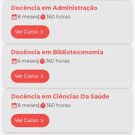
Docência em Administração
calendar_month
timer
8 meses
|
360 horas
chevron_right
Ver Curso
Docência em Biblioteconomia
calendar_month
timer
6 meses
|
360 horas
chevron_right
Ver Curso
Docência em Ciências Da Saúde
calendar_month
timer
8 meses
|
360 horas
chevron_right
Ver Curso