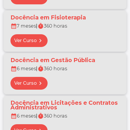
Docência em Fisioterapia
calendar_month
timer
7 meses
|
360 horas
chevron_right
Ver Curso
Docência em Gestão Pública
calendar_month
timer
6 meses
|
360 horas
chevron_right
Ver Curso
Docência em Licitações e Contratos
Administrativos
calendar_month
timer
6 meses
|
360 horas