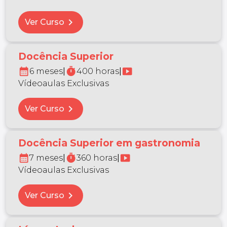
chevron_right
Ver Curso
Docência Superior
calendar_month
timer
smart_display
6 meses
|
400 horas
|
Vídeoaulas Exclusivas
chevron_right
Ver Curso
Docência Superior em gastronomia
calendar_month
timer
smart_display
7 meses
|
360 horas
|
Vídeoaulas Exclusivas
chevron_right
Ver Curso