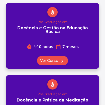
local_fire_department
Pós-Graduação em
Docência e Gestão na Educação
Básica
timer
calendar_month
440 horas
7 meses
Ver Curso
chevron_right
local_fire_department
Pós-Graduação em
Docência e Prática da Meditação