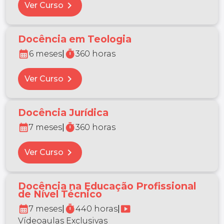
chevron_right
Ver Curso
Docência em Teologia
calendar_month
timer
6 meses
|
360 horas
chevron_right
Ver Curso
Docência Jurídica
calendar_month
timer
7 meses
|
360 horas
chevron_right
Ver Curso
Docência na Educação Profissional
de Nível Técnico
calendar_month
timer
smart_display
7 meses
|
440 horas
|
Vídeoaulas Exclusivas