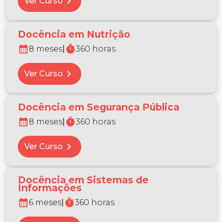
chevron_right
Ver Curso
Docência em Nutrição
calendar_month
timer
8 meses
|
360 horas
chevron_right
Ver Curso
Docência em Segurança Pública
calendar_month
timer
8 meses
|
360 horas
chevron_right
Ver Curso
Docência em Sistemas de
Informações
calendar_month
timer
6 meses
|
360 horas