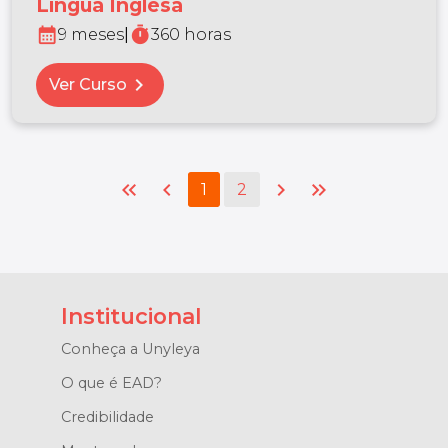
Língua Inglesa
calendar_month
timer
9 meses
|
360 horas
chevron_right
Ver Curso
keyboard_double_arrow_left
chevron_left
chevron_right
keyboard_double_arrow_right
1
2
Institucional
Conheça a Unyleya
O que é EAD?
Credibilidade