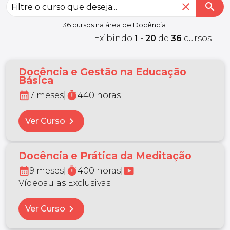
close
search
36 cursos na área de Docência
Exibindo
1 - 20
de
36
cursos
Docência e Gestão na Educação
Básica
calendar_month
timer
7 meses
|
440 horas
chevron_right
Ver Curso
Docência e Prática da Meditação
calendar_month
timer
smart_display
9 meses
|
400 horas
|
Vídeoaulas Exclusivas
chevron_right
Ver Curso