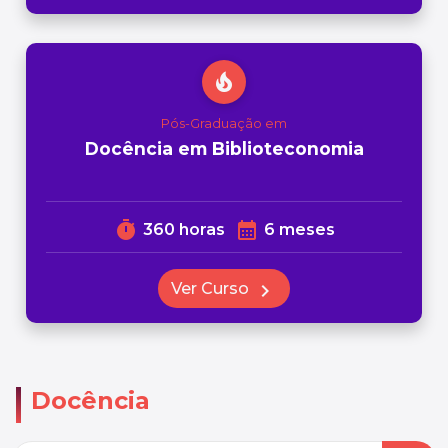
local_fire_department
Pós-Graduação em
Docência em Biblioteconomia
timer
calendar_month
360 horas
6 meses
Ver Curso
chevron_right
Docência