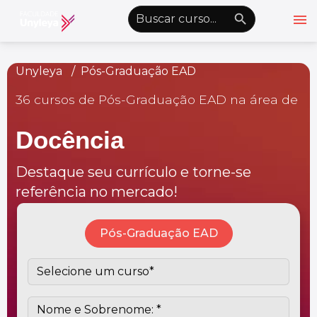
menu
emoji_objects
nights_stay
wb_sunny
Alto Contraste
Unyleya
Pós-Graduação EAD
36 cursos de Pós-Graduação EAD na área de
Graduação EAD
Pós-Graduação EAD
Docência
Atualização Profissional
Destaque seu currículo e torne-se
Conheça a Unyleya
keyboard_arrow_down
referência no mercado!
Alianças Acadêmicas
Convênios
keyboard_arrow_down
Pós-Graduação EAD
UnyVantagens
school
person
Quero ser Aluno
Área do Aluno