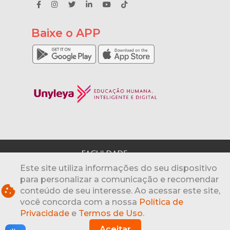
Baixe o APP
Este site utiliza informações do seu dispositivo
para personalizar a comunicação e recomendar
cookie
conteúdo de seu interesse. Ao acessar este site,
© 2026 - Unyead Educacional S.A. 24.531.339/0001-
82
www.unyleya.com.br
| Todos os direitos
você concorda com a nossa
Política de
reservados
Privacidade
e
Termos de Uso
.
SCN Quadra 01, bloco D, 1º andar, sala 122 - Edifício
Aceitar
Vega Luxury - Brasília/DF - Brasil 70.711-040