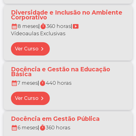
Diversidade e Inclusão no Ambiente
Corporativo
calendar_month
timer
smart_display
8 meses
|
360 horas
|
Vídeoaulas Exclusivas
chevron_right
Ver Curso
Docência e Gestão na Educação
Básica
calendar_month
timer
7 meses
|
440 horas
chevron_right
Ver Curso
Docência em Gestão Pública
calendar_month
timer
6 meses
|
360 horas