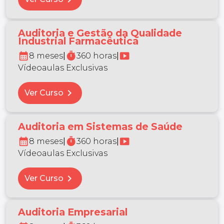
Auditoria e Gestão da Qualidade
Industrial Farmacêutica
calendar_month
timer
smart_display
8 meses
|
360 horas
|
Vídeoaulas Exclusivas
chevron_right
Ver Curso
Auditoria em Sistemas de Saúde
calendar_month
timer
smart_display
8 meses
|
360 horas
|
Vídeoaulas Exclusivas
chevron_right
Ver Curso
Auditoria Empresarial