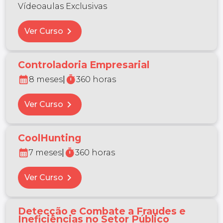
Vídeoaulas Exclusivas
chevron_right
Ver Curso
Controladoria Empresarial
calendar_month
timer
8 meses
|
360 horas
chevron_right
Ver Curso
CoolHunting
calendar_month
timer
7 meses
|
360 horas
chevron_right
Ver Curso
Detecção e Combate a Fraudes e
Ineficiências no Setor Público