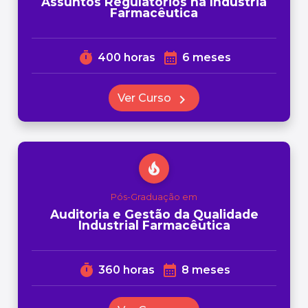
Assuntos Regulatórios na Indústria
Farmacêutica
timer
calendar_month
400 horas
6 meses
Ver Curso
chevron_right
local_fire_department
Pós-Graduação em
Auditoria e Gestão da Qualidade
Industrial Farmacêutica
timer
calendar_month
360 horas
8 meses