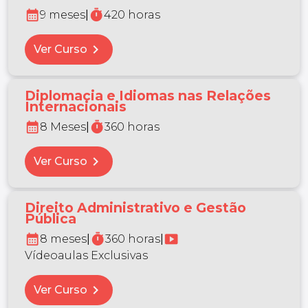
calendar_month
timer
9 meses
|
420 horas
chevron_right
Ver Curso
Diplomacia e Idiomas nas Relações
Internacionais
calendar_month
timer
8 Meses
|
360 horas
chevron_right
Ver Curso
Direito Administrativo e Gestão
Pública
calendar_month
timer
smart_display
8 meses
|
360 horas
|
Vídeoaulas Exclusivas
chevron_right
Ver Curso