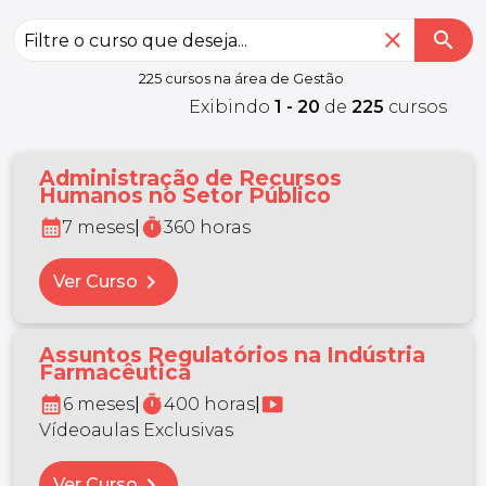
close
search
225 cursos na área de Gestão
Exibindo
1 - 20
de
225
cursos
Administração de Recursos
Humanos no Setor Público
calendar_month
timer
7 meses
|
360 horas
chevron_right
Ver Curso
Assuntos Regulatórios na Indústria
Farmacêutica
calendar_month
timer
smart_display
6 meses
|
400 horas
|
Vídeoaulas Exclusivas
chevron_right
Ver Curso