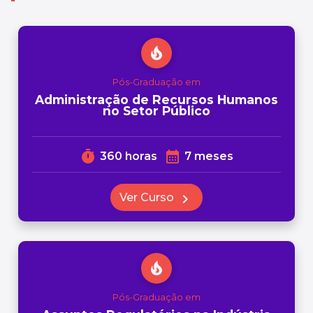
local_fire_department
Pós-Graduação em
Administração de Recursos Humanos
no Setor Público
timer
calendar_month
360 horas
7 meses
Ver Curso
chevron_right
local_fire_department
Pós-Graduação em