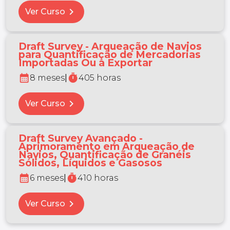
chevron_right
Ver Curso
Draft Survey - Arqueação de Navios
para Quantificação de Mercadorias
Importadas Ou a Exportar
calendar_month
timer
8 meses
|
405 horas
chevron_right
Ver Curso
Draft Survey Avançado -
Aprimoramento em Arqueação de
Navios, Quantificação de Granéis
Sólidos, Líquidos e Gasosos
calendar_month
timer
6 meses
|
410 horas
chevron_right
Ver Curso