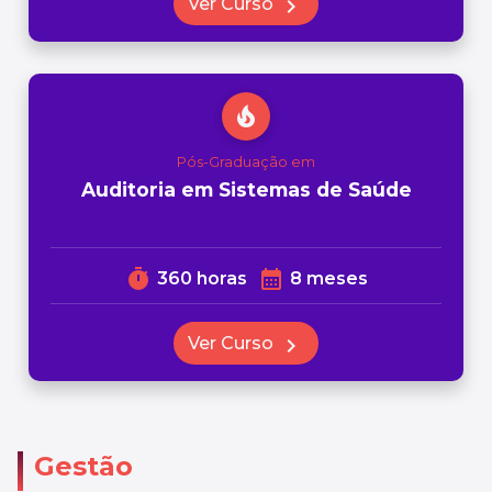
Ver Curso
chevron_right
local_fire_department
Pós-Graduação em
Auditoria em Sistemas de Saúde
timer
calendar_month
360 horas
8 meses
Ver Curso
chevron_right
Gestão