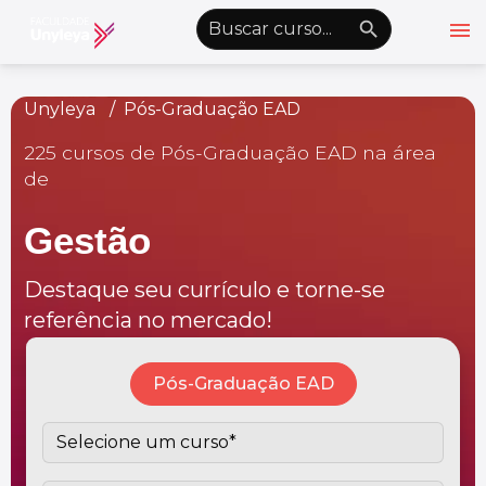
menu
emoji_objects
nights_stay
wb_sunny
Alto Contraste
Unyleya
Pós-Graduação EAD
225 cursos de Pós-Graduação EAD na área
Graduação EAD
de
Pós-Graduação EAD
Gestão
Atualização Profissional
Conheça a Unyleya
keyboard_arrow_down
Destaque seu currículo e torne-se
Alianças Acadêmicas
referência no mercado!
Convênios
keyboard_arrow_down
Pós-Graduação EAD
UnyVantagens
school
person
Quero ser Aluno
Área do Aluno