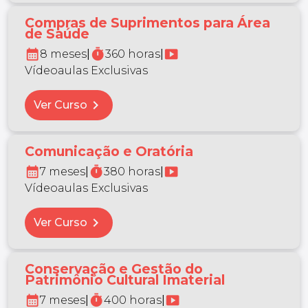
Compras de Suprimentos para Área
de Saúde
calendar_month
timer
smart_display
8 meses
|
360 horas
|
Vídeoaulas Exclusivas
chevron_right
Ver Curso
Comunicação e Oratória
calendar_month
timer
smart_display
7 meses
|
380 horas
|
Vídeoaulas Exclusivas
chevron_right
Ver Curso
Conservação e Gestão do
Patrimônio Cultural Imaterial
calendar_month
timer
smart_display
7 meses
|
400 horas
|