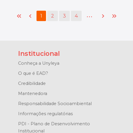
keyboard_double_arrow_left
chevron_left
chevron_right
keyboard_double_arrow_right
...
1
2
3
4
Institucional
Conheça a Unyleya
O que é EAD?
Credibilidade
Mantenedora
Responsabilidade Socioambiental
Informações regulatórias
PDI - Plano de Desenvolvimento
Institucional