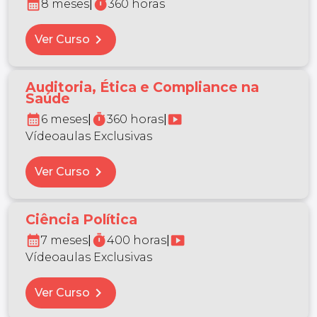
calendar_month
timer
8 meses
|
360 horas
chevron_right
Ver Curso
Auditoria, Ética e Compliance na
Saúde
calendar_month
timer
smart_display
6 meses
|
360 horas
|
Vídeoaulas Exclusivas
chevron_right
Ver Curso
Ciência Política
calendar_month
timer
smart_display
7 meses
|
400 horas
|
Vídeoaulas Exclusivas
chevron_right
Ver Curso