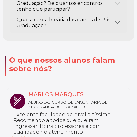
Graduação? De quantos encontros
tenho que participar?
Qual a carga horária dos cursos de Pós-
Graduação?
O que nossos alunos falam
sobre nós?
NATHALY
ALUNA DO CURSO DE FARMÁCIA ESTÉTICA
Sou aluno da Unyleya da pós-graduação
em Saúde do Idoso e Gerontologia. Não
tenho nada a reclamar, a instituição é
excelente e tem professores bem
preparados.
Ler Mais...