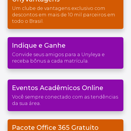
Um clube de vantagens exclusivo com
descontos em mais de 10 mil parceiros em
todo o Brasil.
Indique e Ganhe
Convide seus amigos para a Unyleya e
receba bônus a cada matrícula.
Eventos Acadêmicos Online
Você sempre conectado com as tendências
da sua área.
Pacote Office 365 Gratuito