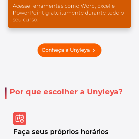
Acesse ferramentas como Word, Excel e
PowerPoint gratuitamente durante todo o
seu curso.
chevron_right
Conheça a Unyleya
Por que escolher a Unyleya?
Faça seus próprios horários