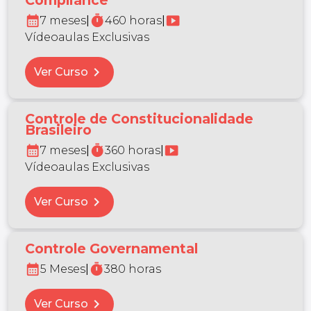
Compliance
calendar_month
timer
smart_display
7 meses
|
460 horas
|
Vídeoaulas Exclusivas
chevron_right
Ver Curso
Controle de Constitucionalidade
Brasileiro
calendar_month
timer
smart_display
7 meses
|
360 horas
|
Vídeoaulas Exclusivas
chevron_right
Ver Curso
Controle Governamental
calendar_month
timer
5 Meses
|
380 horas
chevron_right
Ver Curso