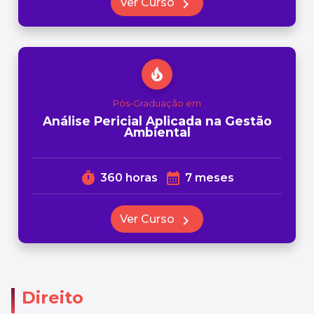
Ver Curso
chevron_right
local_fire_department
Pós-Graduação em
Análise Pericial Aplicada na Gestão
Ambiental
timer
calendar_month
360 horas
7 meses
Ver Curso
chevron_right
Direito