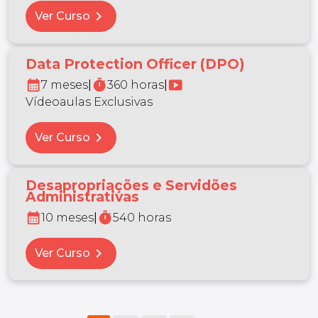
chevron_right
Ver Curso
Data Protection Officer (DPO)
calendar_month
timer
smart_display
7 meses
|
360 horas
|
Vídeoaulas Exclusivas
chevron_right
Ver Curso
Desapropriações e Servidões
Administrativas
calendar_month
timer
10 meses
|
540 horas
chevron_right
Ver Curso