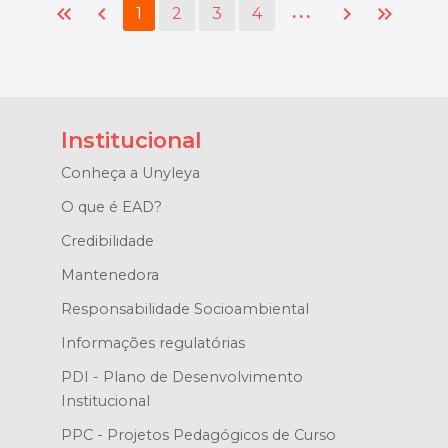
keyboard_double_arrow_left
chevron_left
chevron_right
keyboard_double_arrow_right
...
1
2
3
4
Institucional
Conheça a Unyleya
O que é EAD?
Credibilidade
Mantenedora
Responsabilidade Socioambiental
Informações regulatórias
PDI - Plano de Desenvolvimento
Institucional
PPC - Projetos Pedagógicos de Curso