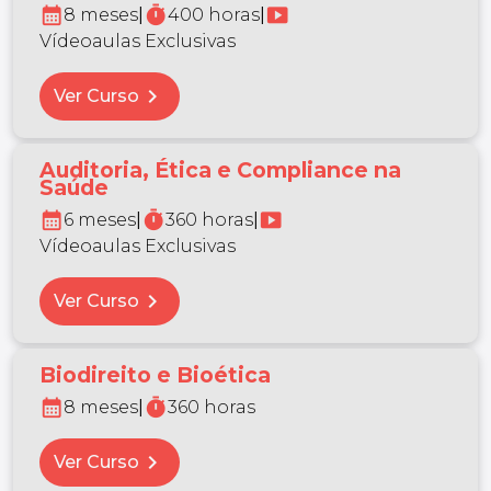
calendar_month
timer
smart_display
8 meses
|
400 horas
|
Vídeoaulas Exclusivas
chevron_right
Ver Curso
Auditoria, Ética e Compliance na
Saúde
calendar_month
timer
smart_display
6 meses
|
360 horas
|
Vídeoaulas Exclusivas
chevron_right
Ver Curso
Biodireito e Bioética
calendar_month
timer
8 meses
|
360 horas
chevron_right
Ver Curso