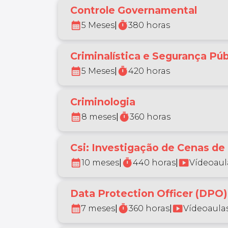
Controle Governamental
calendar_month
timer
5 Meses
|
380 horas
Criminalística e Segurança Púb
calendar_month
timer
5 Meses
|
420 horas
Criminologia
calendar_month
timer
8 meses
|
360 horas
Csi: Investigação de Cenas de
calendar_month
timer
smart_display
10 meses
|
440 horas
|
Vídeoaul
Data Protection Officer (DPO)
calendar_month
timer
smart_display
7 meses
|
360 horas
|
Vídeoaulas