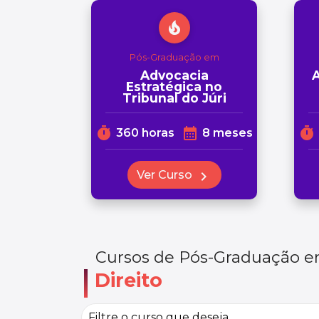
local_fire_department
Pós-Graduação em
Advocacia
A
Estratégica no
Tribunal do Júri
timer
calendar_month
timer
360 horas
8 meses
Ver Curso
chevron_right
Cursos de Pós-Graduação 
Direito