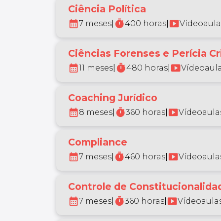
Ciência Política
calendar_month
timer
smart_display
7 meses
|
400 horas
|
Vídeoaula
Ciências Forenses e Perícia Cr
calendar_month
timer
smart_display
11 meses
|
480 horas
|
Vídeoaula
Coaching Jurídico
calendar_month
timer
smart_display
8 meses
|
360 horas
|
Vídeoaulas
Compliance
calendar_month
timer
smart_display
7 meses
|
460 horas
|
Vídeoaulas
Controle de Constitucionalidad
calendar_month
timer
smart_display
7 meses
|
360 horas
|
Vídeoaulas