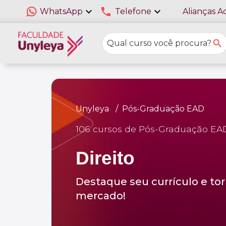
expand_more
phone
expand_more
WhatsApp
Telefone
Alianças A
Unyleya
Pós-Graduação EAD
106 cursos de Pós-Graduação EA
Direito
Destaque seu currículo e tor
mercado!