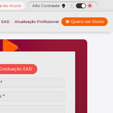
nights_stay
wb_sunny
a do Aluno
Alto Contraste
emoji_objects
Quero ser Aluno
o EAD
Atualização Profissional
school
Graduação EAD