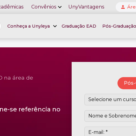
expand_more
cadêmicas
Convênios
UnyVantagens
Áre
person
expand_more
Conheça a Unyleya
Graduação EAD
Pós-Graduaçã
D na área de
Pós-
ne-se referência no