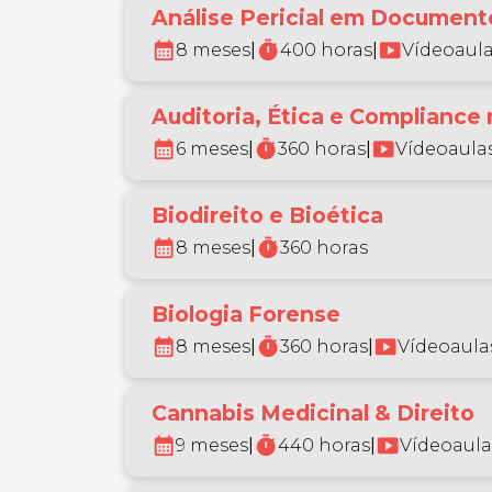
Análise Pericial em Documento
calendar_month
timer
smart_display
8 meses
|
400 horas
|
Vídeoaula
Auditoria, Ética e Compliance
calendar_month
timer
smart_display
6 meses
|
360 horas
|
Vídeoaulas
Biodireito e Bioética
calendar_month
timer
8 meses
|
360 horas
Biologia Forense
calendar_month
timer
smart_display
8 meses
|
360 horas
|
Vídeoaulas
Cannabis Medicinal & Direito
calendar_month
timer
smart_display
9 meses
|
440 horas
|
Vídeoaula