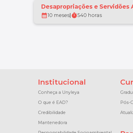
Desapropriações e Servidões 
calendar_month
timer
10 meses
|
540 horas
Institucional
Cur
Conheça a Unyleya
Gradu
O que é EAD?
Pós-G
Credibilidade
Atuali
Mantenedora
Responsabilidade Socioambiental