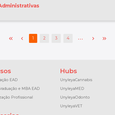
Administrativas
keyboard_double_arrow_left
chevron_left
chevron_right
keyboard_double_arrow_right
...
1
2
3
4
sos
Hubs
ação EAD
UnyleyaCannabis
raduação e MBA EAD
UnyleyaMED
zação Profissional
UnyleyaOdonto
UnyleyaVET