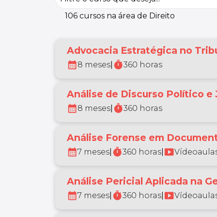
106 cursos na área de Direito
Advocacia Estratégica no Tribu
calendar_month
timer
8 meses
|
360 horas
Análise de Discurso Político e 
calendar_month
timer
8 meses
|
360 horas
Análise Forense em Document
calendar_month
timer
smart_display
7 meses
|
360 horas
|
Vídeoaulas
Análise Pericial Aplicada na 
calendar_month
timer
smart_display
7 meses
|
360 horas
|
Vídeoaulas