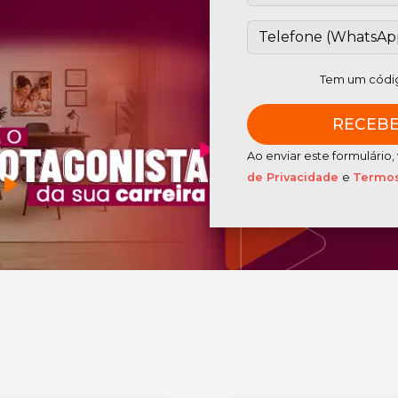
Tem um códig
Ao enviar este formulári
de Privacidade
e
Termos