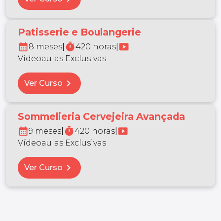
Patisserie e Boulangerie
calendar_month
timer
smart_display
8 meses
|
420 horas
|
Vídeoaulas Exclusivas
chevron_right
Ver Curso
Sommelieria Cervejeira Avançada
calendar_month
timer
smart_display
9 meses
|
420 horas
|
Vídeoaulas Exclusivas
chevron_right
Ver Curso