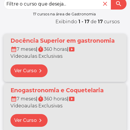
close
search
17 cursos na área de Gastronomia
Exibindo
1 - 17
de
17
cursos
Docência Superior em gastronomia
calendar_month
timer
smart_display
7 meses
|
360 horas
|
Vídeoaulas Exclusivas
chevron_right
Ver Curso
Enogastronomia e Coquetelaria
calendar_month
timer
smart_display
7 meses
|
360 horas
|
Vídeoaulas Exclusivas
chevron_right
Ver Curso