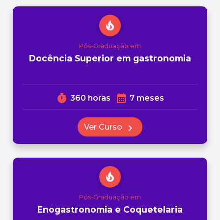
local_fire_department
Pós-Graduação em
Docência Superior em gastronomia
timer
calendar_month
360 horas
7 meses
Ver Curso
chevron_right
local_fire_department
Pós-Graduação em
Enogastronomia e Coquetelaria