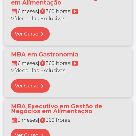
em Alimentação
calendar_month
timer
smart_display
6 meses
|
360 horas
|
Vídeoaulas Exclusivas
chevron_right
Ver Curso
MBA em Gastronomia
calendar_month
timer
smart_display
6 meses
|
360 horas
|
Vídeoaulas Exclusivas
chevron_right
Ver Curso
MBA Executivo em Gestão de
Negócios em Alimentação
calendar_month
timer
5 meses
|
360 horas
chevron_right
Ver Curso