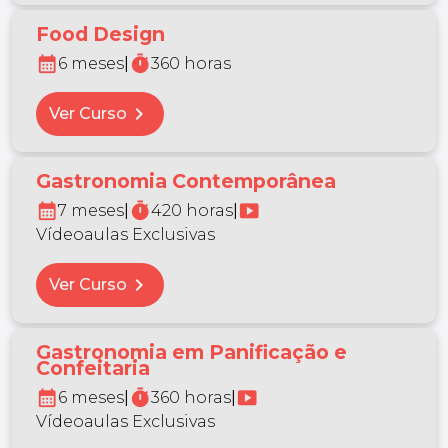
Food Design
calendar_month
timer
6 meses
|
360 horas
chevron_right
Ver Curso
Gastronomia Contemporânea
calendar_month
timer
smart_display
7 meses
|
420 horas
|
Vídeoaulas Exclusivas
chevron_right
Ver Curso
Gastronomia em Panificação e
Confeitaria
calendar_month
timer
smart_display
6 meses
|
360 horas
|
Vídeoaulas Exclusivas