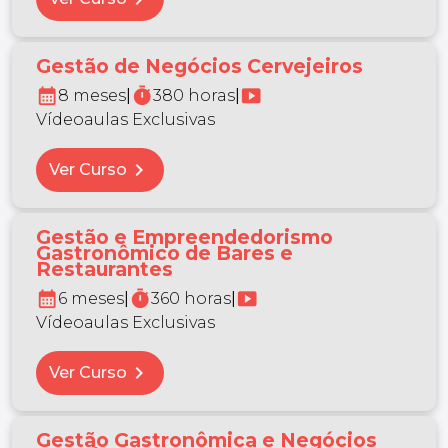
Gestão de Negócios Cervejeiros
calendar_month
timer
smart_display
8 meses
|
380 horas
|
Vídeoaulas Exclusivas
chevron_right
Ver Curso
Gestão e Empreendedorismo
Gastronômico de Bares e
Restaurantes
calendar_month
timer
smart_display
6 meses
|
360 horas
|
Vídeoaulas Exclusivas
chevron_right
Ver Curso
Gestão Gastronômica e Negócios