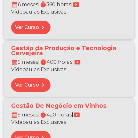
calendar_month
timer
smart_display
6 meses
|
360 horas
|
Vídeoaulas Exclusivas
chevron_right
Ver Curso
Gestão da Produção e Tecnologia
Cervejeira
calendar_month
timer
smart_display
9 meses
|
400 horas
|
Vídeoaulas Exclusivas
chevron_right
Ver Curso
Gestão De Negócio em Vinhos
calendar_month
timer
smart_display
9 meses
|
420 horas
|
Vídeoaulas Exclusivas
chevron_right
Ver Curso