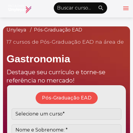
menu
emoji_objects
nights_stay
wb_sunny
Alto Contraste
Unyleya
Pós-Graduação EAD
17 cursos de Pós-Graduação EAD na área de
Graduação EAD
Pós-Graduação EAD
Gastronomia
Atualização Profissional
Destaque seu currículo e torne-se
Conheça a Unyleya
keyboard_arrow_down
referência no mercado!
Alianças Acadêmicas
Convênios
keyboard_arrow_down
Pós-Graduação EAD
UnyVantagens
school
person
Quero ser Aluno
Área do Aluno