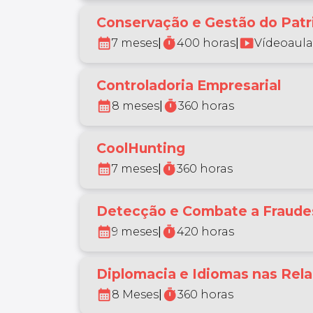
Conservação e Gestão do Patri
calendar_month
timer
smart_display
7 meses
|
400 horas
|
Vídeoaula
Controladoria Empresarial
calendar_month
timer
8 meses
|
360 horas
CoolHunting
calendar_month
timer
7 meses
|
360 horas
Detecção e Combate a Fraudes 
calendar_month
timer
9 meses
|
420 horas
Diplomacia e Idiomas nas Rela
calendar_month
timer
8 Meses
|
360 horas