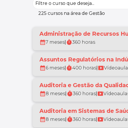
225 cursos na área de Gestão
Administração de Recursos Hu
calendar_month
timer
7 meses
|
360 horas
Assuntos Regulatórios na Indú
calendar_month
timer
smart_display
6 meses
|
400 horas
|
Vídeoaula
Auditoria e Gestão da Qualida
calendar_month
timer
smart_display
8 meses
|
360 horas
|
Vídeoaulas
Auditoria em Sistemas de Saú
calendar_month
timer
smart_display
8 meses
|
360 horas
|
Vídeoaulas