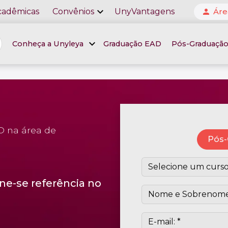
expand_more
cadêmicas
Convênios
UnyVantagens
Áre
person
expand_more
Conheça a Unyleya
Graduação EAD
Pós-Graduaçã
D na área de
Pós-
ne-se referência no