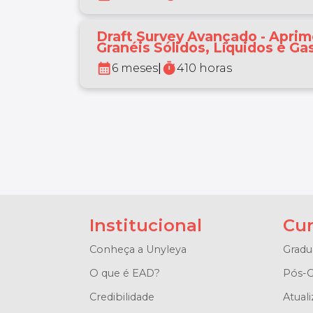
Draft Survey Avançado - Apri
Granéis Sólidos, Líquidos e G
calendar_month
timer
6 meses
|
410 horas
Institucional
Cur
Conheça a Unyleya
Gradu
O que é EAD?
Pós-G
Credibilidade
Atuali