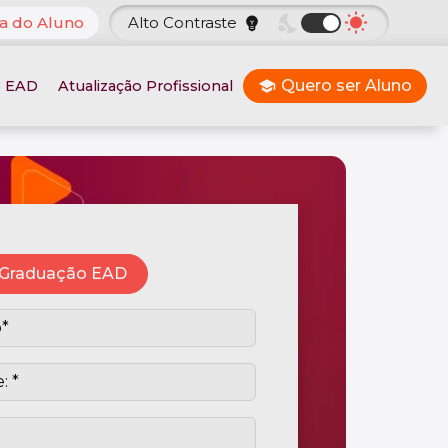
nights_stay
wb_sunny
a do Aluno
Alto Contraste
emoji_objects
Quero ser Aluno
o EAD
Atualização Profissional
school
Graduação EAD