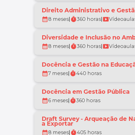
Direito Administrativo e Gestã
calendar_month
timer
smart_display
8 meses
|
360 horas
|
Vídeoaulas
Diversidade e Inclusão no Amb
calendar_month
timer
smart_display
8 meses
|
360 horas
|
Vídeoaulas
Docência e Gestão na Educaç
calendar_month
timer
7 meses
|
440 horas
Docência em Gestão Pública
calendar_month
timer
6 meses
|
360 horas
Draft Survey - Arqueação de N
a Exportar
calendar_month
timer
8 meses
|
405 horas