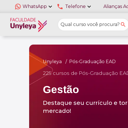
expand_more
phone
expand_more
WhatsApp
Telefone
Alianças A
Unyleya
Pós-Graduação EAD
225 cursos de Pós-Graduação EA
Gestão
Destaque seu currículo e tor
mercado!