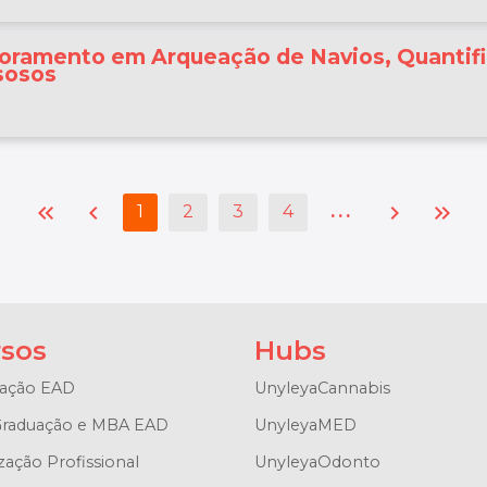
moramento em Arqueação de Navios, Quantif
asosos
keyboard_double_arrow_left
chevron_left
chevron_right
keyboard_double_arrow_right
...
1
2
3
4
sos
Hubs
ação EAD
UnyleyaCannabis
raduação e MBA EAD
UnyleyaMED
zação Profissional
UnyleyaOdonto