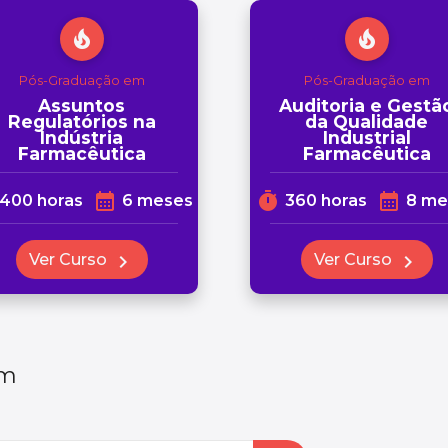
local_fire_department
local_fire_department
Pós-Graduação em
Pós-Graduação em
Assuntos
Auditoria e Gestã
Regulatórios na
da Qualidade
Indústria
Industrial
Farmacêutica
Farmacêutica
calendar_month
timer
calendar_month
400 horas
6 meses
360 horas
8 me
Ver Curso
chevron_right
Ver Curso
chevron_right
em