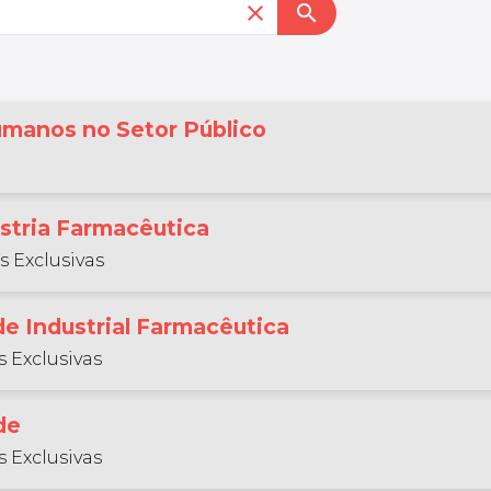
close
search
manos no Setor Público
stria Farmacêutica
s Exclusivas
de Industrial Farmacêutica
 Exclusivas
de
 Exclusivas