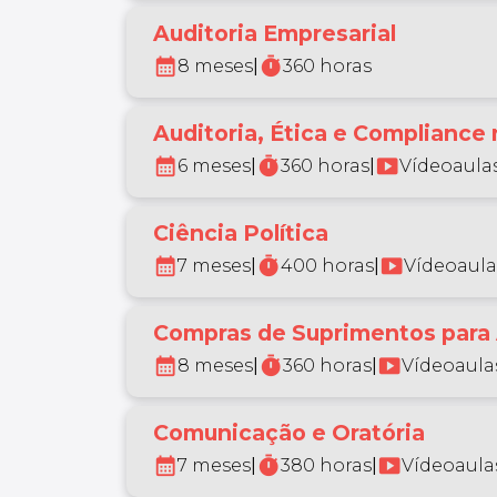
Auditoria Empresarial
calendar_month
timer
8 meses
|
360 horas
Auditoria, Ética e Compliance
calendar_month
timer
smart_display
6 meses
|
360 horas
|
Vídeoaulas
Ciência Política
calendar_month
timer
smart_display
7 meses
|
400 horas
|
Vídeoaula
Compras de Suprimentos para
calendar_month
timer
smart_display
8 meses
|
360 horas
|
Vídeoaulas
Comunicação e Oratória
calendar_month
timer
smart_display
7 meses
|
380 horas
|
Vídeoaulas