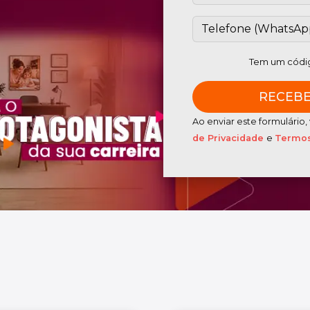
Tem um códig
Ao enviar este formulári
de Privacidade
e
Termos