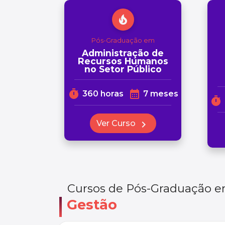
local_fire_department
Pós-Graduação em
Administração de
Recursos Humanos
no Setor Público
timer
calendar_month
360 horas
7 meses
timer
Ver Curso
chevron_right
Cursos de Pós-Graduação 
Gestão