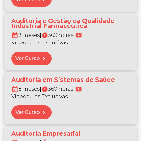
Auditoria e Gestão da Qualidade
Industrial Farmacêutica
calendar_month
timer
smart_display
8 meses
|
360 horas
|
Vídeoaulas Exclusivas
chevron_right
Ver Curso
Auditoria em Sistemas de Saúde
calendar_month
timer
smart_display
8 meses
|
360 horas
|
Vídeoaulas Exclusivas
chevron_right
Ver Curso
Auditoria Empresarial