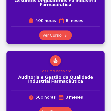
Assuntos Regulatórios na Indústria
Farmacêutica
timer
calendar_month
400 horas
6 meses
Ver Curso
chevron_right
local_fire_department
Pós-Graduação em
Auditoria e Gestão da Qualidade
Industrial Farmacêutica
timer
calendar_month
360 horas
8 meses