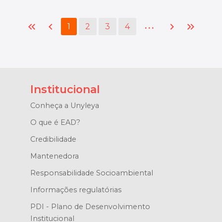
keyboard_double_arrow_left
chevron_left
chevron_right
keyboard_double_arrow_right
...
1
2
3
4
Institucional
Conheça a Unyleya
O que é EAD?
Credibilidade
Mantenedora
Responsabilidade Socioambiental
Informações regulatórias
PDI - Plano de Desenvolvimento
Institucional