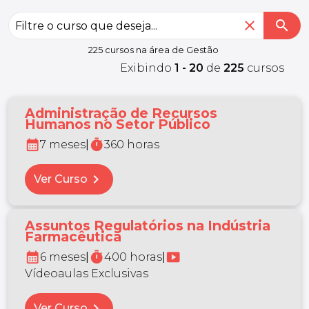
close
search
225 cursos na área de Gestão
Exibindo
1 - 20
de
225
cursos
Administração de Recursos
Humanos no Setor Público
calendar_month
timer
7 meses
|
360 horas
chevron_right
Ver Curso
Assuntos Regulatórios na Indústria
Farmacêutica
calendar_month
timer
smart_display
6 meses
|
400 horas
|
Vídeoaulas Exclusivas
chevron_right
Ver Curso