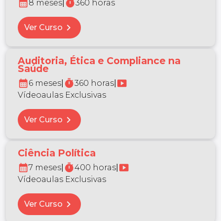
calendar_month
timer
8 meses
|
360 horas
chevron_right
Ver Curso
Auditoria, Ética e Compliance na
Saúde
calendar_month
timer
smart_display
6 meses
|
360 horas
|
Vídeoaulas Exclusivas
chevron_right
Ver Curso
Ciência Política
calendar_month
timer
smart_display
7 meses
|
400 horas
|
Vídeoaulas Exclusivas
chevron_right
Ver Curso