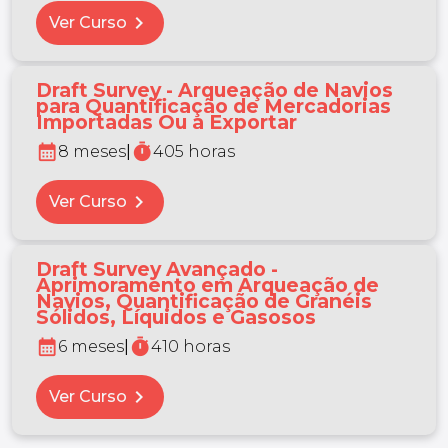
chevron_right
Ver Curso
Draft Survey - Arqueação de Navios
para Quantificação de Mercadorias
Importadas Ou a Exportar
calendar_month
timer
8 meses
|
405 horas
chevron_right
Ver Curso
Draft Survey Avançado -
Aprimoramento em Arqueação de
Navios, Quantificação de Granéis
Sólidos, Líquidos e Gasosos
calendar_month
timer
6 meses
|
410 horas
chevron_right
Ver Curso