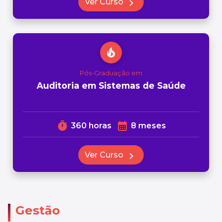
Ver Curso
chevron_right
local_fire_department
Pós-Graduação em
Auditoria em Sistemas de Saúde
timer
calendar_month
360 horas
8 meses
Ver Curso
chevron_right
Gestão