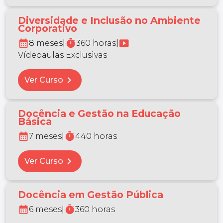
Diversidade e Inclusão no Ambiente
Corporativo
calendar_month
timer
smart_display
8 meses
|
360 horas
|
Vídeoaulas Exclusivas
chevron_right
Ver Curso
Docência e Gestão na Educação
Básica
calendar_month
timer
7 meses
|
440 horas
chevron_right
Ver Curso
Docência em Gestão Pública
calendar_month
timer
6 meses
|
360 horas