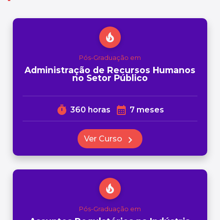
local_fire_department
Pós-Graduação em
Administração de Recursos Humanos
no Setor Público
timer
calendar_month
360 horas
7 meses
Ver Curso
chevron_right
local_fire_department
Pós-Graduação em