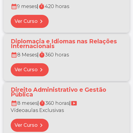
calendar_month
timer
9 meses
|
420 horas
chevron_right
Ver Curso
Diplomacia e Idiomas nas Relações
Internacionais
calendar_month
timer
8 Meses
|
360 horas
chevron_right
Ver Curso
Direito Administrativo e Gestão
Pública
calendar_month
timer
smart_display
8 meses
|
360 horas
|
Vídeoaulas Exclusivas
chevron_right
Ver Curso