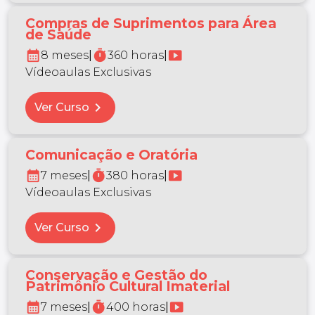
Compras de Suprimentos para Área
de Saúde
calendar_month
timer
smart_display
8 meses
|
360 horas
|
Vídeoaulas Exclusivas
chevron_right
Ver Curso
Comunicação e Oratória
calendar_month
timer
smart_display
7 meses
|
380 horas
|
Vídeoaulas Exclusivas
chevron_right
Ver Curso
Conservação e Gestão do
Patrimônio Cultural Imaterial
calendar_month
timer
smart_display
7 meses
|
400 horas
|