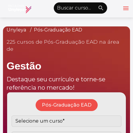
menu
emoji_objects
nights_stay
wb_sunny
Alto Contraste
Unyleya
Pós-Graduação EAD
225 cursos de Pós-Graduação EAD na área
Graduação EAD
de
Pós-Graduação EAD
Gestão
Atualização Profissional
Conheça a Unyleya
keyboard_arrow_down
Destaque seu currículo e torne-se
Alianças Acadêmicas
referência no mercado!
Convênios
keyboard_arrow_down
Pós-Graduação EAD
UnyVantagens
school
person
Quero ser Aluno
Área do Aluno