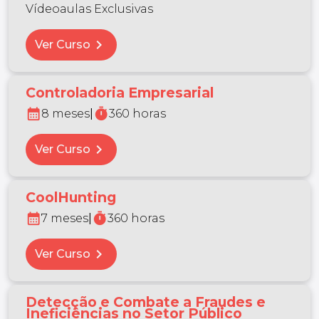
Vídeoaulas Exclusivas
chevron_right
Ver Curso
Controladoria Empresarial
calendar_month
timer
8 meses
|
360 horas
chevron_right
Ver Curso
CoolHunting
calendar_month
timer
7 meses
|
360 horas
chevron_right
Ver Curso
Detecção e Combate a Fraudes e
Ineficiências no Setor Público