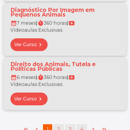
Diagnóstico Por Imagem em
Pequenos Animais
calendar_month
timer
smart_display
7 meses
|
360 horas
|
Vídeoaulas Exclusivas
chevron_right
Ver Curso
Direito dos Animais, Tutela e
Políticas Públicas
calendar_month
timer
smart_display
6 meses
|
360 horas
|
Vídeoaulas Exclusivas
chevron_right
Ver Curso
keyboard_double_arrow_left
chevron_left
chevron_right
keyboard_double_arrow_right
1
2
3
4