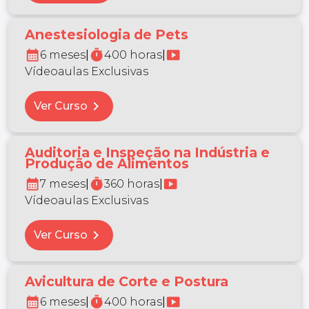
Anestesiologia de Pets
calendar_month
timer
smart_display
6 meses
|
400 horas
|
Vídeoaulas Exclusivas
chevron_right
Ver Curso
Auditoria e Inspeção na Indústria e
Produção de Alimentos
calendar_month
timer
smart_display
7 meses
|
360 horas
|
Vídeoaulas Exclusivas
chevron_right
Ver Curso
Avicultura de Corte e Postura
calendar_month
timer
smart_display
6 meses
|
400 horas
|