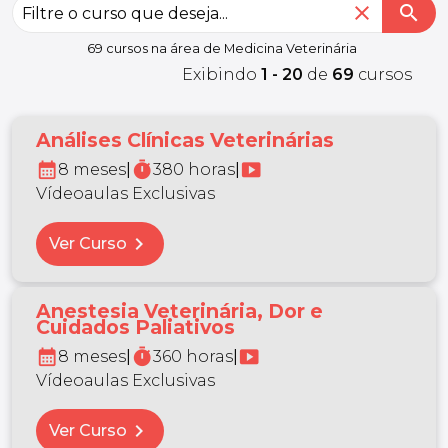
close
search
69 cursos na área de Medicina Veterinária
Exibindo
1 - 20
de
69
cursos
Análises Clínicas Veterinárias
calendar_month
timer
smart_display
8 meses
|
380 horas
|
Vídeoaulas Exclusivas
chevron_right
Ver Curso
Anestesia Veterinária, Dor e
Cuidados Paliativos
calendar_month
timer
smart_display
8 meses
|
360 horas
|
Vídeoaulas Exclusivas
chevron_right
Ver Curso