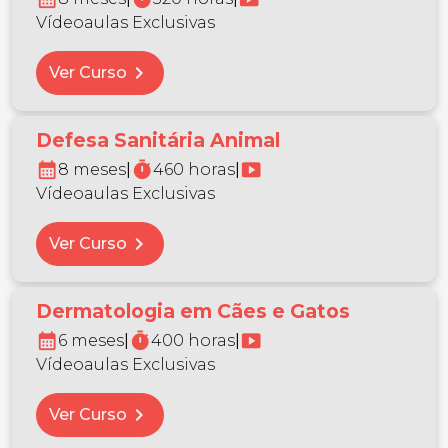
Vídeoaulas Exclusivas
chevron_right
Ver Curso
Defesa Sanitária Animal
calendar_month
timer
smart_display
8 meses
|
460 horas
|
Vídeoaulas Exclusivas
chevron_right
Ver Curso
Dermatologia em Cães e Gatos
calendar_month
timer
smart_display
6 meses
|
400 horas
|
Vídeoaulas Exclusivas
chevron_right
Ver Curso