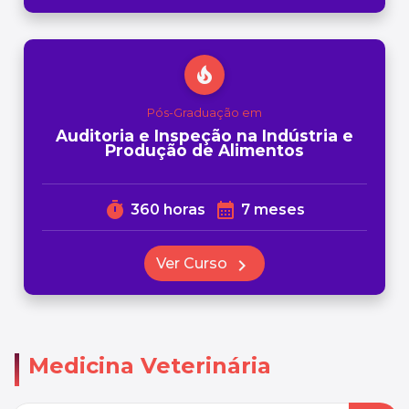
local_fire_department
Pós-Graduação em
Auditoria e Inspeção na Indústria e
Produção de Alimentos
timer
calendar_month
360 horas
7 meses
Ver Curso
chevron_right
Medicina Veterinária