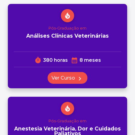
local_fire_department
Pós-Graduação em
Análises Clínicas Veterinárias
timer
calendar_month
380 horas
8 meses
Ver Curso
chevron_right
local_fire_department
Pós-Graduação em
Anestesia Veterinária, Dor e Cuidados
Paliativos