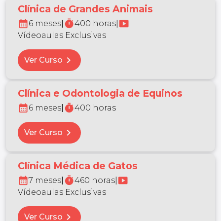
Clínica de Grandes Animais
calendar_month
timer
smart_display
6 meses
|
400 horas
|
Vídeoaulas Exclusivas
chevron_right
Ver Curso
Clínica e Odontologia de Equinos
calendar_month
timer
6 meses
|
400 horas
chevron_right
Ver Curso
Clínica Médica de Gatos
calendar_month
timer
smart_display
7 meses
|
460 horas
|
Vídeoaulas Exclusivas
chevron_right
Ver Curso