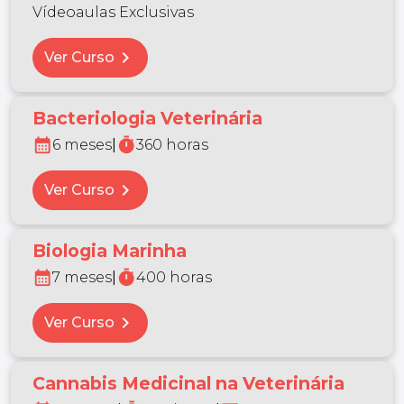
Vídeoaulas Exclusivas
chevron_right
Ver Curso
Bacteriologia Veterinária
calendar_month
timer
6 meses
|
360 horas
chevron_right
Ver Curso
Biologia Marinha
calendar_month
timer
7 meses
|
400 horas
chevron_right
Ver Curso
Cannabis Medicinal na Veterinária