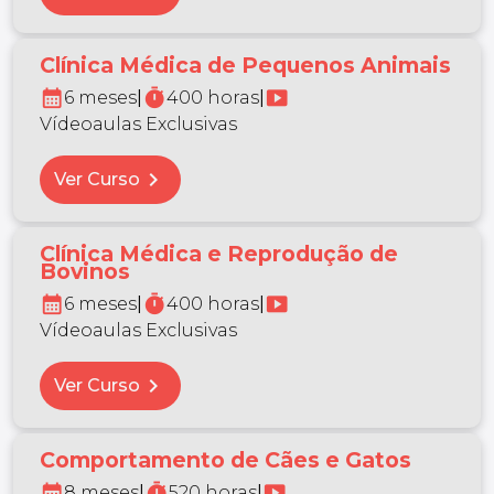
Clínica Médica de Pequenos Animais
calendar_month
timer
smart_display
6 meses
|
400 horas
|
Vídeoaulas Exclusivas
chevron_right
Ver Curso
Clínica Médica e Reprodução de
Bovinos
calendar_month
timer
smart_display
6 meses
|
400 horas
|
Vídeoaulas Exclusivas
chevron_right
Ver Curso
Comportamento de Cães e Gatos
calendar_month
timer
smart_display
8 meses
|
520 horas
|