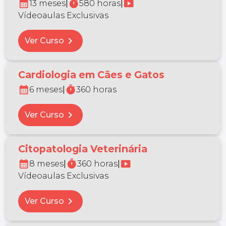
calendar_month
timer
smart_display
13 meses
|
580 horas
|
Vídeoaulas Exclusivas
chevron_right
Ver Curso
Cardiologia em Cães e Gatos
calendar_month
timer
6 meses
|
360 horas
chevron_right
Ver Curso
Citopatologia Veterinária
calendar_month
timer
smart_display
8 meses
|
360 horas
|
Vídeoaulas Exclusivas
chevron_right
Ver Curso