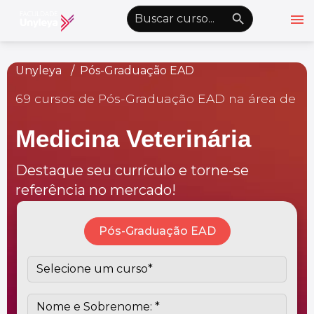
menu
emoji_objects
nights_stay
wb_sunny
Alto Contraste
Unyleya
Pós-Graduação EAD
69 cursos de Pós-Graduação EAD na área de
Graduação EAD
Pós-Graduação EAD
Medicina Veterinária
Atualização Profissional
Destaque seu currículo e torne-se
Conheça a Unyleya
keyboard_arrow_down
referência no mercado!
Alianças Acadêmicas
Convênios
keyboard_arrow_down
Pós-Graduação EAD
UnyVantagens
school
person
Quero ser Aluno
Área do Aluno