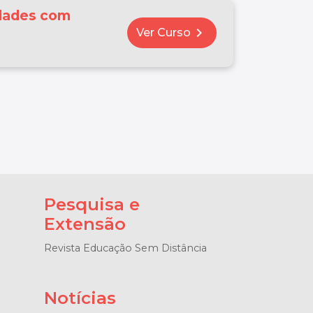
idades com
chevron_right
Ver Curso
Pesquisa e
Extensão
Revista Educação Sem Distância
Notícias