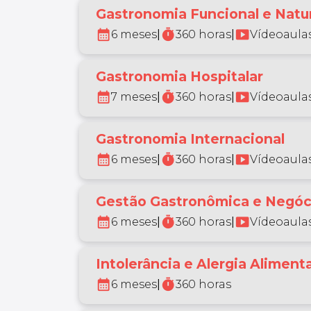
Gastronomia Funcional e Natur
calendar_month
timer
smart_display
6 meses
|
360 horas
|
Vídeoaulas
Gastronomia Hospitalar
calendar_month
timer
smart_display
7 meses
|
360 horas
|
Vídeoaulas
Gastronomia Internacional
calendar_month
timer
smart_display
6 meses
|
360 horas
|
Vídeoaulas
Gestão Gastronômica e Negóc
calendar_month
timer
smart_display
6 meses
|
360 horas
|
Vídeoaulas
Intolerância e Alergia Alimenta
calendar_month
timer
6 meses
|
360 horas