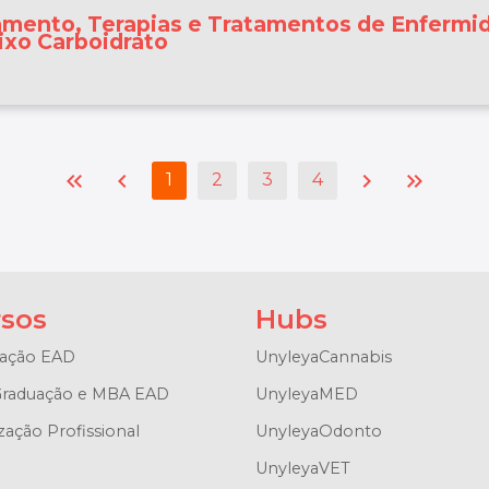
amento, Terapias e Tratamentos de Enferm
ixo Carboidrato
keyboard_double_arrow_left
chevron_left
chevron_right
keyboard_double_arrow_right
1
2
3
4
sos
Hubs
ação EAD
UnyleyaCannabis
raduação e MBA EAD
UnyleyaMED
zação Profissional
UnyleyaOdonto
UnyleyaVET