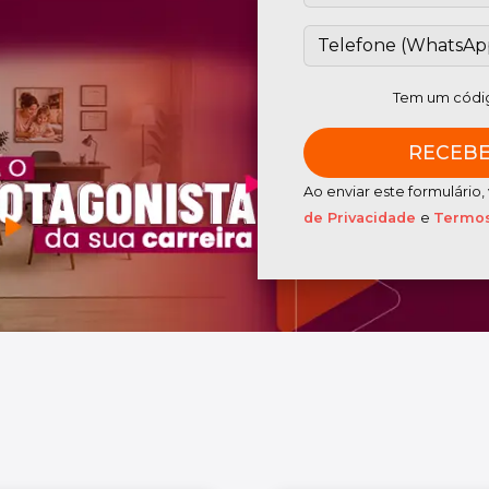
Tem um códig
Ao enviar este formulári
de Privacidade
e
Termos