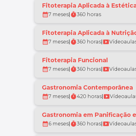
Fitoterapia Aplicada à Estétic
calendar_month
timer
7 meses
|
360 horas
Fitoterapia Aplicada à Nutrição
calendar_month
timer
smart_display
7 meses
|
360 horas
|
Vídeoaulas
Fitoterapia Funcional
calendar_month
timer
smart_display
7 meses
|
360 horas
|
Vídeoaulas
Gastronomia Contemporânea
calendar_month
timer
smart_display
7 meses
|
420 horas
|
Vídeoaulas
Gastronomia em Panificação e
calendar_month
timer
smart_display
6 meses
|
360 horas
|
Vídeoaulas