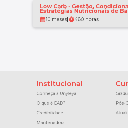
Low Carb - Gestão, Condicion
Estratégias Nutricionais de Ba
calendar_month
timer
10 meses
|
480 horas
Institucional
Cur
Conheça a Unyleya
Gradu
O que é EAD?
Pós-G
Credibilidade
Atuali
Mantenedora