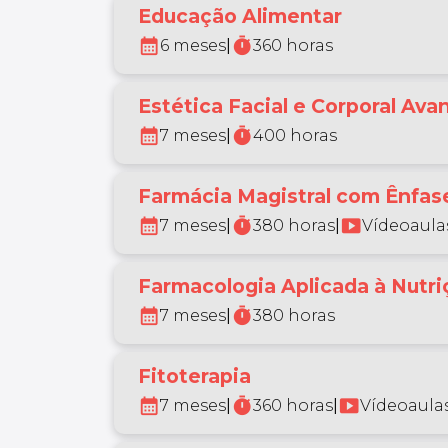
Educação Alimentar
calendar_month
timer
6 meses
|
360 horas
Estética Facial e Corporal Av
calendar_month
timer
7 meses
|
400 horas
Farmácia Magistral com Ênfa
calendar_month
timer
smart_display
7 meses
|
380 horas
|
Vídeoaulas
Farmacologia Aplicada à Nutri
calendar_month
timer
7 meses
|
380 horas
Fitoterapia
calendar_month
timer
smart_display
7 meses
|
360 horas
|
Vídeoaulas