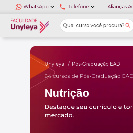
expand_more
phone
expand_more
WhatsApp
Telefone
Alianças A
Unyleya
Pós-Graduação EAD
64 cursos de Pós-Graduação EAD
Nutrição
Destaque seu currículo e tor
mercado!