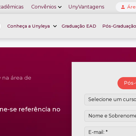
expand_more
cadêmicas
Convênios
UnyVantagens
Áre
person
expand_more
Conheça a Unyleya
Graduação EAD
Pós-Graduaçã
 na área de
Pós-
ne-se referência no