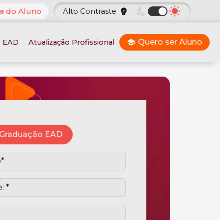
nights_stay
wb_sunny
a do Aluno
Alto Contraste
emoji_objects
Quero ser Aluno
o EAD
Atualização Profissional
school
Graduação EAD