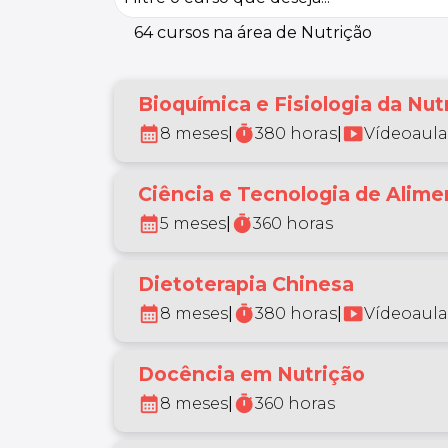
64 cursos na área de Nutrição
Bioquímica e Fisiologia da Nut
calendar_month
timer
smart_display
8 meses
|
380 horas
|
Vídeoaula
Ciência e Tecnologia de Alime
calendar_month
timer
5 meses
|
360 horas
Dietoterapia Chinesa
calendar_month
timer
smart_display
8 meses
|
380 horas
|
Vídeoaula
Docência em Nutrição
calendar_month
timer
8 meses
|
360 horas